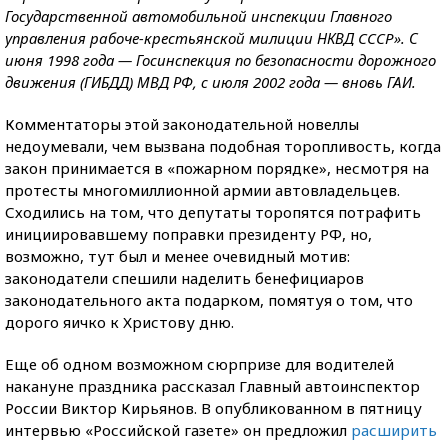
Государственной автомобильной инспекции Главного
управления paбoчe-кpecтьянcкoй милиции НКВД CCCP». С
июня 1998 года — Госинспекция по безопасности дорожного
движения (ГИБДД) МВД РФ, с июля 2002 года — вновь ГАИ.
Комментаторы этой законодательной новеллы
недоумевали, чем вызвана подобная торопливость, когда
закон принимается в «пожарном порядке», несмотря на
протесты многомиллионной армии автовладельцев.
Сходились на том, что депутаты торопятся потрафить
инициировавшему поправки президенту РФ, но,
возможно, тут был и менее очевидный мотив:
законодатели спешили наделить бенефициаров
законодательного акта подарком, помятуя о том, что
дорого яичко к Христову дню.
Еще об одном возможном сюрпризе для водителей
накануне праздника рассказал Главный автоинспектор
России Виктор Кирьянов. В опубликованном в пятницу
интервью «Российской газете» он предложил
расширить