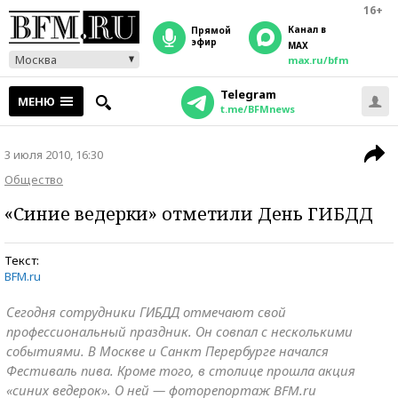
16+
Канал в
прямой
эфир
MAX
Москва
max.ru/bfm
Telegram
МЕНЮ
t.me/BFMnews
3 июля 2010, 16:30
Общество
«Синие ведерки» отметили День ГИБДД
Текст:
BFM.ru
Сегодня сотрудники ГИБДД отмечают свой
профессиональный праздник. Он совпал с несколькими
событиями. В Москве и Санкт Перербурге начался
Фестиваль пива. Кроме того, в столице прошла акция
«синих ведерок». О ней — фоторепортаж BFM.ru