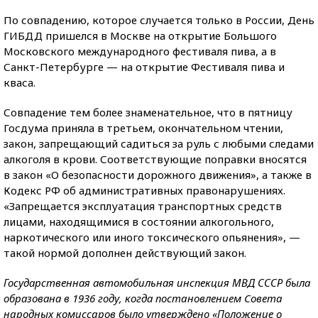
По совпадению, которое случается только в России, День
ГИБДД пришелся в Москве на открытие Большого
Московского международного фестиваля пива, а в
Санкт-Петербурге — на открытие Фестиваля пива и
кваса.
Совпадение тем более знаменательное, что в пятницу
Госдума приняла в третьем, окончательном чтении,
закон, запрещающий садиться за руль с любыми следами
алкоголя в крови. Соответствующие поправки вносятся
в закон «О безопасности дорожного движения», а также в
Кодекс РФ об административных правонарушениях.
«Запрещается эксплуатация транспортных средств
лицами, находящимися в состоянии алкогольного,
наркотического или иного токсического опьянения», —
такой нормой дополнен действующий закон.
Государственная автомобильная инспекция МВД СССР была
образована в 1936 году, когда пocтaнoвлeниeм Coвeтa
нapoдныx кoмиccapoв было yтвepждeнo «Положение o