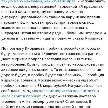
такую меру наказания, как изъятие прав
, и использовать
ее для борьбы с неправильной парковкой. «Я предлагаю
внести в КоАП еще одну поправку. А именно —
дифференцированное наказание за нарушение правил
парковки. Если человек просто припарковался под
знаком «остановка запрещена», его наказывать
штрафом. Встал во втором ряду — большим штрафом. А
уж если в третьем — лишать прав», — сказал Кирьянов.
По прогнозу Кирьянова, пробки в российских городах
будут увеличиваться. «Количество транспорта растет.
Даже в кризис прирост составил около 900 тысяч
автомобилей. Кризис прошел, и сейчас народ снова стал
активнее покупать машины. То есть заполняться наши
дороги будут, и пробок будет еще больше», — сообщил
Кирьянов. Только в Москве экономический ущерб от
пробок он оценил в 38 млрд рублей. Но уже сейчас, как
сообщал BFM.ru,
московские водители дольше всех в
мире стоят в пробках
. Их дорожная жизнь вчетверо
тяжелее, чем, например, у жителей Стокгольма. В
рейтинге самых сложных для водителей городов