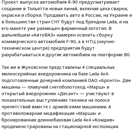
Проект выпуска автомобиля R-90 предусматривает
создание в Тольятти новых линий, включая цеха сварки,
окраски и сборки. Продавать авто в России, на Украине и
в большинстве стран СНГ будут под брендом Lada, и на
его макете уже размещен фирменный логотип. В
дальнейшем «АвтоВАЗ» намерен освоить сборку
коммерческого автомобиля F-90, а в НТЦ (научно-
техническом центре) предприятия будут
разрабатываться и другие автомобили на платформе B0.
Так же в Жуковском представлены 4 специальных
мелкосерийных внедорожника на базе Lada 4х4:
подготовленные дочерней компанией ОАО «Бронто». Две
машины — плавучий снегоболотоход «Марш» и
открытый внедорожник «Десант» — участвуют в
показательных выступлениях техники на полосе
препятствий вместе с армейскими машинами. А
противопожарная модификация «Марша» и
бронированная длиннобазовая Lada 4х4 «Комдив»
продемонстрированы на стационарной экспозиции.