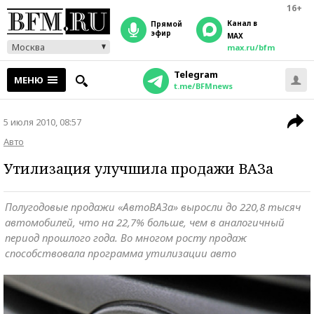
16+
Канал в
прямой
эфир
MAX
Москва
max.ru/bfm
Telegram
МЕНЮ
t.me/BFMnews
5 июля 2010, 08:57
Авто
Утилизация улучшила продажи ВАЗа
Полугодовые продажи «АвтоВАЗа» выросли до 220,8 тысяч
автомобилей, что на 22,7% больше, чем в аналогичный
период прошлого года. Во многом росту продаж
способствовала программа утилизации авто