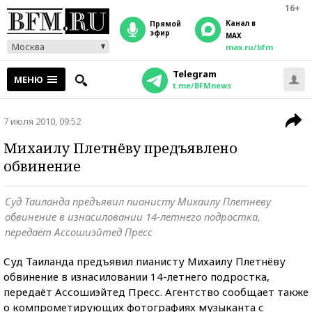
16+
Канал в
прямой
эфир
MAX
Москва
max.ru/bfm
Telegram
МЕНЮ
t.me/BFMnews
7 июля 2010, 09:52
Михаилу Плетнёву предъявлено
обвинение
Суд Таиланда предъявил пианисту Михаилу Плетневу
обвинение в изнасиловании 14-летнего подростка,
передаёт Ассошиэйтед Пресс
Суд Таиланда предъявил пианисту Михаилу Плетнёву
обвинение в изнасиловании 14-летнего подростка,
передаёт Ассошиэйтед Пресс. Агентство сообщает также
о компрометирующих фотографиях музыканта с