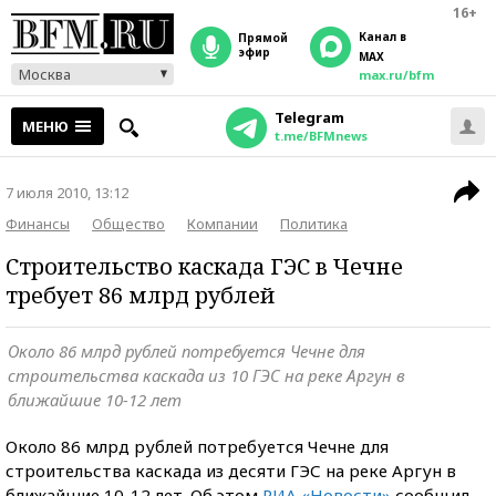
16+
Канал в
прямой
эфир
MAX
Москва
max.ru/bfm
Telegram
МЕНЮ
t.me/BFMnews
7 июля 2010, 13:12
Финансы
Общество
Компании
Политика
Строительство каскада ГЭС в Чечне
требует 86 млрд рублей
Около 86 млрд рублей потребуется Чечне для
строительства каскада из 10 ГЭС на реке Аргун в
ближайшие 10-12 лет
Около 86 млрд рублей потребуется Чечне для
строительства каскада из десяти ГЭС на реке Аргун в
ближайшие 10-12 лет. Об этом
РИА «Новости»
сообщил