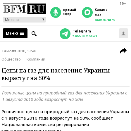
16+
Канал в
прямой
эфир
MAX
Москва
max.ru/bfm
Telegram
МЕНЮ
t.me/BFMnews
14 июля 2010, 12:46
Общество
Компании
Цены на газ для населения Украины
вырастут на 50%
Розничные цены на природный газ для населения Украины с
1 августа 2010 года возрастут на 50%
Розничные цены на природный газ для населения Украины
с 1 августа 2010 года возрастут на 50%, сообщает
Национальная комиссия регулирования
электроэнергетики страны.