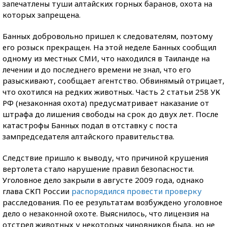
запечатлены туши алтайских горных баранов, охота на
которых запрещена.
Банных добровольно пришел к следователям, поэтому
его розыск прекращен. На этой неделе Банных сообщил
одному из местных СМИ, что находился в Таиланде на
лечении и до последнего времени не знал, что его
разыскивают, сообщает агентство. Обвинямый отрицает,
что охотился на редких животных. Часть 2 статьи 258 УК
РФ (незаконная охота) предусматривает наказание от
штрафа до лишения свободы на срок до двух лет. После
катастрофы Банных подал в отставку с поста
зампредседателя алтайского правительства.
Следствие пришло к выводу, что причиной крушения
вертолета стало нарушение правил безопасности.
Уголовное дело закрыли в августе 2009 года, однако
глава СКП России
распорядился провести проверку
расследования. По ее результатам возбуждено уголовное
дело о незаконной охоте. Выяснилось, что лицензия на
отстрел животных у некоторых чиновников была, но не