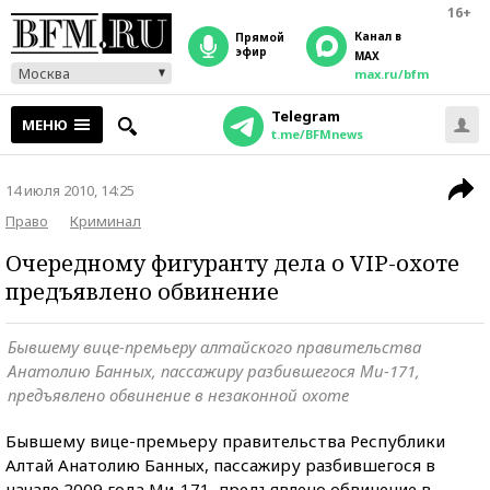
16+
Канал в
прямой
эфир
MAX
Москва
max.ru/bfm
Telegram
МЕНЮ
t.me/BFMnews
14 июля 2010, 14:25
Право
Криминал
Очередному фигуранту дела о VIP-охоте
предъявлено обвинение
Бывшему вице-премьеру алтайского правительства
Анатолию Банных, пассажиру разбившегося Ми-171,
предъявлено обвинение в незаконной охоте
Бывшему вице-премьеру правительства Республики
Алтай Анатолию Банных, пассажиру разбившегося в
начале 2009 года Ми-171, предъявлено обвинение в