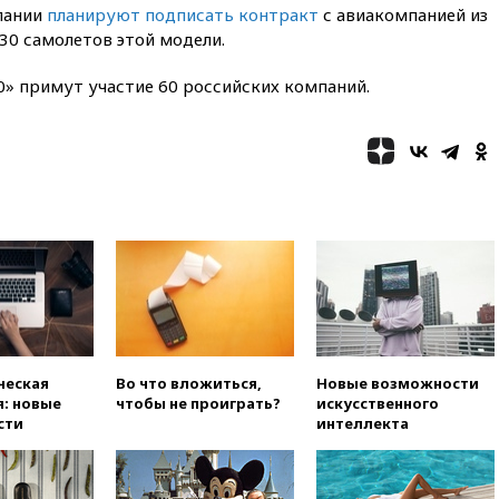
SpaceX/Starlink расширяют
мпании
планируют подписать контракт
с авиакомпанией из
сотрудничество в сфере
30 самолетов этой модели.
технологий
0» примут участие 60 российских компаний.
07:00
Силы ПВО сбили шесть
БПЛА ВСУ, летевших на
Москву
06:25
Золото подорожало до
$4350 за тройскую унцию
06:01
МИД РФ: Казахстан
понимает сущность киевского
режима
05:10
Дом детства Нила
Армстронга впервые за 38 лет
выставили на продажу
04:00
Мирошник: России стоит
ческая
Во что вложиться,
Новые возможности
быть готовой к продолжению
: новые
чтобы не проиграть?
искусственного
украинского конфликта
сти
интеллекта
03:16
Трамп заявил, что
предпочел бы соглашение с
Ираном