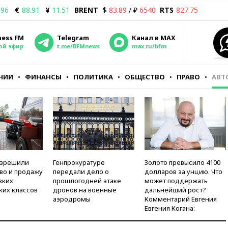
.96
€
88.91
¥
11.51
BRENT
$
83.89
/ ₽
6540
RTS
827.75
ness FM
Telegram
Канал в MAX
ой эфир
t.me/BFMnews
max.ru/bfm
НИИ
ФИНАНСЫ
ПОЛИТИКА
ОБЩЕСТВО
ПРАВО
АВТ
азрешили
Генпрокуратуре
Золото превысило 4100
во и продажу
передали дело о
долларов за унцию. Что
зких
прошлогодней атаке
может поддержать
ких классов
дронов на военные
дальнейший рост?
аэродромы
Комментарий Евгения
Евгения Когана: