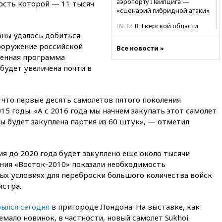
аэропорту Лейпцига —
ость которой — 11 тысяч
«сценарий гибридной атаки»
09:32
В Тверской области
ны удалось добиться
обломки дрона повредили
фасад логокомплекса
ооружение российской
Все новости »
Wildberries
венная программа
будет увеличена почти в
09:18
В Ярославской области
отражена самая
массированная атака БПЛА
, что первые десять самолетов пятого поколения
09:16
Трамп сообщил об
15 годы. «А с 2016 года мы начнем закупать этот самолет
огромном запасе боеприпасов
в США
ы будет закуплена партия из 60 штук», — отметил
08:54
В Таиланде сегодня
прощаются с молодыми
россиянами, жестоко убитыми
я до 2020 года будет закуплено еще около тысячи
в Паттайе
ения «Восток-2010» показали необходимость
ых условиях для переброски большого количества войск
08:26
Летчики с упавшего
истра.
самолета в Приангарье
отделались ссадинами и
ушибами
ылся сегодня
в пригороде Лондона. На выставке, как
емало новинок, в частности, новый самолет Sukhoi
07:40
Таджикистан и