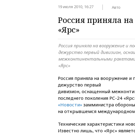
19 июля 2010, 16:27
Авто
Россия приняла на
«Ярс»
Россия приняла на вооружение и по
дежурство первый дивизион, осн
межконтинентальными ракетами п
«Ярс»
Россия приняла на вооружение и 
дежурство первый
дивизион, оснащенный межконти
последнего поколения РС-24 «Яр
«Новости»
замминистра обороны
на открывшемся международном 
Технические характеристики ново
Известно лишь, что «Ярс» являе