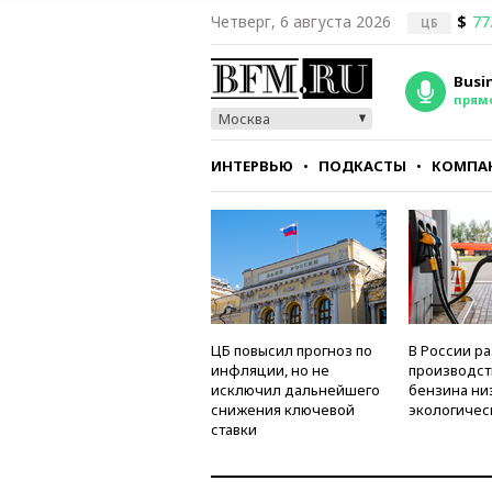
Четверг, 6 августа 2026
$
77
ЦБ
Busi
прям
Москва
ИНТЕРВЬЮ
ПОДКАСТЫ
КОМПА
СТИЛЬ
ТЕСТЫ
ЦБ повысил прогноз по
В России р
инфляции, но не
производст
исключил дальнейшего
бензина ни
снижения ключевой
экологичес
ставки