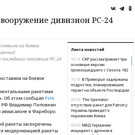
 вооружение дивизион РС-24
ставила на боевое
Лента новостей
ащенный
оследнего поколения РС-24
10:19
СКР рассматривает три
основные версии
произошедшего с Cessna-182
поставила на боевое
10:18
В Приморье задержаны
подростки, планировавшие
теракт на объекте Росгвардии
нентальными ракетами
с». Об этом сообщил
РИА
09:59
The Spectator:
 РФ Владимир Поповкин
отсутствие ракет для Patriot у
Украины приведет к
авиасалоне в Фарнборо.
поражению Киева
й ракеты засекречены.
09:54
МВД Германии:
тся модернизацией ракеты
инцидент с дроном в