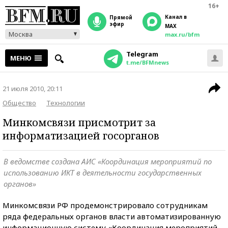
16+
Канал в
прямой
эфир
MAX
Москва
max.ru/bfm
Telegram
МЕНЮ
t.me/BFMnews
21 июля 2010, 20:11
Общество
Технологии
Минкомсвязи присмотрит за
информатизацией госорганов
В ведомстве создана АИС «Координация мероприятий по
использованию ИКТ в деятельности государственных
органов»
Минкомсвязи РФ продемонстрировало сотрудникам
ряда федеральных органов власти автоматизированную
информационную систему «Координация мероприятий