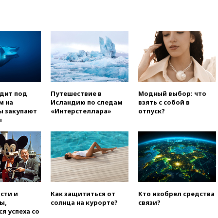
Тагила арестовали за реакции
в Теlegram
вчера, 22:50
Российский
режиссер Кирилл Соколов
снимет триллер для Netflix
вчера, 22:20
Турция призвала
к мораторию на удары по
торговым судам в Черном
море
одит под
Путешествие в
Модный выбор: что
вчера, 21:43
Экс-
м на
Исландию по следам
взять с собой в
председатель Верховного
ы закупают
«Интерстеллара»
отпуск?
суда Венгрии согласился стать
ы
президентом республики
вчера, 20:58
Финляндия
введет экзамен для
претендентов на получение
гражданства
вчера, 20:12
Минобороны
Болгарии: упавший в стране
сти и
Как защититься от
Кто изобрел средства
беспилотник, скорее всего,
ы,
солнца на курорте?
связи?
был украинским
я успеха со