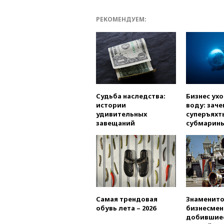
РЕКОМЕНДУЕМ:
Судьба наследства:
Бизнес ух
истории
воду: заче
удивительных
суперъяхт
завещаний
субмарин
Самая трендовая
Знаменито
обувь лета – 2026
бизнесмен
добившиес