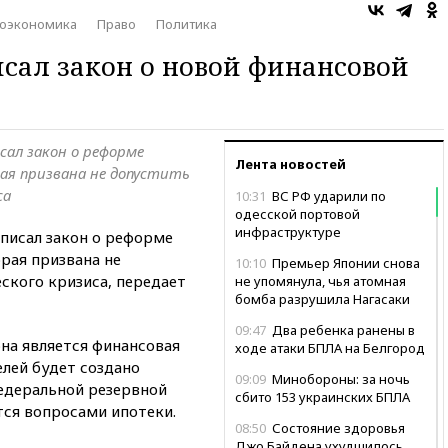
оэкономика
Право
Политика
сал закон о новой финансовой
сал закон о реформе
Лента новостей
ая призвана не допустить
са
10:31
ВС РФ ударили по
одесской портовой
инфраструктуре
писал закон о реформе
рая призвана не
10:10
Премьер Японии снова
ского кризиса, передает
не упомянула, чья атомная
бомба разрушила Нагасаки
09:47
Два ребенка ранены в
на является финансовая
ходе атаки БПЛА на Белгород
елей будет создано
09:09
Минобороны: за ночь
едеральной резервной
сбито 153 украинских БПЛА
тся вопросами ипотеки.
08:50
Состояние здоровья
Джо Байдена ухудшилось