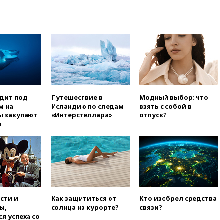
вчера, 15:25
При атаке БПЛА в
Белгородской области погиб
мирный житель
вчера, 14:54
В Аргентине умер
отец футболиста Лионеля
Месси
вчера, 14:43
Турция
ограничила судоходство в
Черном море
одит под
Путешествие в
Модный выбор: что
м на
Исландию по следам
взять с собой в
вчера, 14:20
Генпрокурором
ы закупают
«Интерстеллара»
отпуск?
США стал Тодд Бланш
ы
вчера, 13:37
Пляжи
Геленджика закрыты из-за
опасности БПЛА
вчера, 13:03
Испания ввела
погранконтроль для
итальянских туристов
вчера, 12:27
Возгорание на
сти и
Как защититься от
Кто изобрел средства
Ильском НПЗ, вызванное
ы,
солнца на курорте?
связи?
атакой БПЛА, потушили
я успеха со