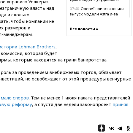
ое «правило Уолкера».
безграничную власть над
07:40
OpenAI приостановила
выпуск модели Astra и-за
уда и сколько
потенциальных рисков
вать, чтобы компании не
х размеров и
06:25
У берегов Италии
Все новости »
п-менеджерам.
обнаружили затонувшее
судно древнеримских времен
истории Lehman Brothers
,
05:10
«Одиссея» Нолана
 комиссии, которая будет
собрала в мировом прокате
свыше $1 млрд
рмы, которые находятся на грани банкротства.
02:22
Собянин сообщил о
троль за проведением внебиржевых торгов, обязывает
высоких темпах строительства
вестиций, но освобождает от этой процедуры венчурные
недвижимости в Москве
01:20
Россиянин в среднем
съедает несколько арбузов за
емало споров
. Тем не менее 1 июля палата представителей
сезон
овую реформу
, а спустя две недели законопроект
принял
00:25
В Красноярском крае
идут поиски семьи, пропавшей
во время сплава
вчера, 23:30
Жителя Нижнего