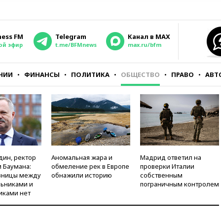
ness FM
Telegram
Канал в MAX
ой эфир
t.me/BFMnews
max.ru/bfm
НИИ
ФИНАНСЫ
ПОЛИТИКА
ОБЩЕСТВО
ПРАВО
АВТ
дин, ректор
Аномальная жара и
Мадрид ответил на
 Баумана:
обмеление рек в Европе
проверки Италии
зницы между
обнажили историю
собственным
ьниками и
пограничным контролем
иками нет