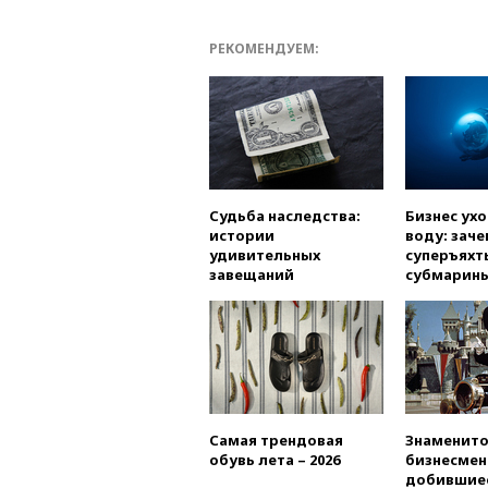
РЕКОМЕНДУЕМ:
Судьба наследства:
Бизнес ух
истории
воду: заче
удивительных
суперъяхт
завещаний
субмарин
Самая трендовая
Знаменито
обувь лета – 2026
бизнесмен
добившиес