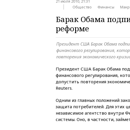
21 июля 2010, 21:31
Общество
Финансы
Макр
Барак Обама подпи
реформе
Президент США Барак Обама подпи
финансового регулирования, котор
повторения экономического кризи
Президент США Барак Обама под
финансового регулирования, кото
допустить повторения экономиче
Reuters.
Одним из главных положений зако
защита потребителей. Для этих ц
независимое агентство внутри Ф
системы. Оно, в частности, займе