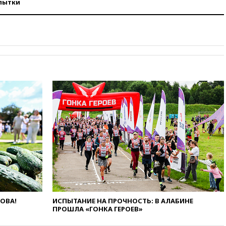
пытки
вчера, 19:29
ОАЭ обвинили
Иран в атаке на судно
нефтяной компании ADNOC в
Ормузе
вчера, 18:56
«Газпром»: объем
газа в европейских подземных
хранилищах достиг
антирекорда
вчера, 18:25
ТАСС: Уиткофф и
Кушнер могут вскоре посетить
Москву и Киев
вчера, 17:43
«Тиса» выдвинула
экс-председателя Верховного
суда на пост президента
Венгрии
вчера, 16:50
Politico: «Газовая
авантюра Германии ставит под
угрозу европейскую зиму»
вчера, 16:16
Беспилотник
ЛОВА!
ИСПЫТАНИЕ НА ПРОЧНОСТЬ: В АЛАБИНЕ
ПРОШЛА «ГОНКА ГЕРОЕВ»
взорвался вблизи
газопровода в Болгарии