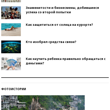
Знаменитости и бизнесмены, добившиеся
успеха со второй попытки
Как защититься от солнца на курорте?
Кто изобрел средства связи?
Как научить ребенка правильно обращаться с
деньгами?
Рекорды ЕГЭ: в каких регионах больше всего
стобалльников?
ФОТОИСТОРИИ
Самые модные пляжи — 2026