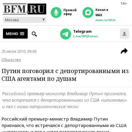
16+
Канал в
прямой
эфир
MAX
Москва
max.ru/bfm
Telegram
МЕНЮ
t.me/BFMnews
25 июля 2010, 09:38
Общество
Путин поговорил с депортированными из
США агентами по душам
Российский премьер-министр Владимир Путин признался,
что встречался с депортированными из США «шпионами»
и пел с ними патриотические песни
Российский премьер-министр Владимир Путин
признался, что встречался с депортированными из США
«шпионами» и пел с ними патриотические песни,