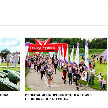
арсенала США
вчера, 23:28
Слуцкий призвал
признать «Яблоко»
нежелательной организацией
вчера, 23:15
В Смоленске
ребенок и женщина погибли
при падении деревьев во
время урагана
вчера, 22:55
В Москве в
пятницу ожидаются ливни
вчера, 22:35
Винисиус
продлил контракт с «Реалом»
до 2032 года
вчера, 22:28
Отказаться от
российского гражданства
станет значительно дороже
вчера, 22:20
Путин назвал 76-ю
ЛОВА!
ИСПЫТАНИЕ НА ПРОЧНОСТЬ: В АЛАБИНЕ
гвардейскую десантно-
ПРОШЛА «ГОНКА ГЕРОЕВ»
штурмовую дивизию
легендарной