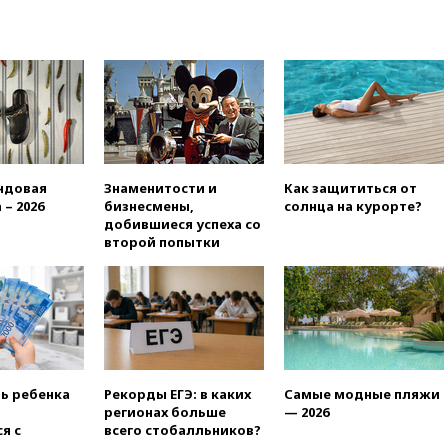
выплатить $567 млн по делу о
вреде психическому
здоровью детей
05:51
Трамп подписал указ
против «родильного туризма»
в США
04:00
Суд взыскал почти 5 млн
рублей в пользу семьи
отравившегося в детсаду
ндовая
Знаменитости и
Как защититься от
мальчика
 – 2026
бизнесмены,
солнца на курорте?
добившиеся успеха со
03:00
МИД РФ: попытки Запада
второй попытки
рассорить Россию и Казахстан
обречены на провал
02:00
Ни один водоем Англии
не соответствует нормам
химической безопасности
01:00
Трамп: США сами
нуждаются в дальнобойных
ть ребенка
Рекорды ЕГЭ: в каких
Самые модные пляжи
ракетах и системах Patriot
регионах больше
— 2026
00:01
Трамп заявил о
я с
всего стобалльников?
необходимости пополнения