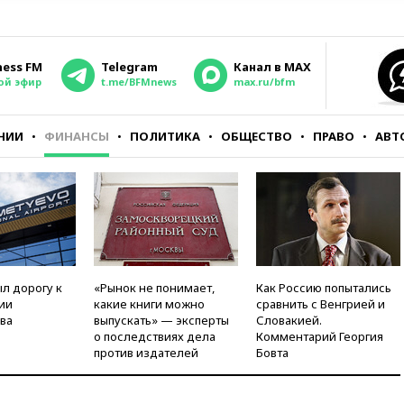
ness FM
Telegram
Канал в MAX
ой эфир
t.me/BFMnews
max.ru/bfm
НИИ
ФИНАНСЫ
ПОЛИТИКА
ОБЩЕСТВО
ПРАВО
АВТ
л дорогу к
«Рынок не понимает,
Как Россию попытались
ии
какие книги можно
сравнить с Венгрией и
ва
выпускать» — эксперты
Словакией.
о последствиях дела
Комментарий Георгия
против издателей
Бовта