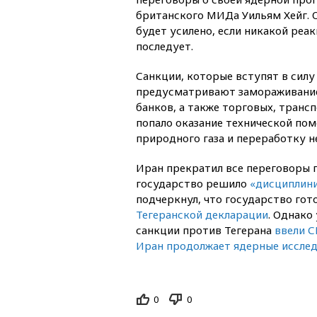
британского МИДа Уильям Хейг. О
будет усилено, если никакой реак
последует.
Санкции, которые вступят в силу
предусматривают замораживание
банков, а также торговых, транс
попало оказание технической по
природного газа и переработку н
Иран прекратил все переговоры 
государство решило
«дисциплини
подчеркнул, что государство го
Тегеранской декларации
. Однако
санкции против Тегерана
ввели 
Иран продолжает ядерные иссле
0
0