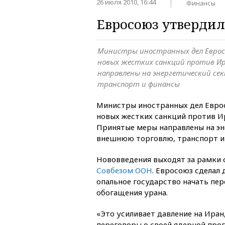
26 июля 2010, 16:44
Финансы
Евросоюз утвердил
Министры иностранных дел Еврос
новых жестких санкций против И
направлены на энергетический се
транспорт и финансы
Министры иностранных дел Евро
новых жестких санкций против Ир
Принятые меры направлены на эн
внешнюю торговлю, транспорт и
Нововведения выходят за рамки 
Совбезом ООН
. Евросоюз сделал
опальное государство начать пе
обогащения урана.
«Это усиливает давление на Иран,
переговоры о своей ядерной прог