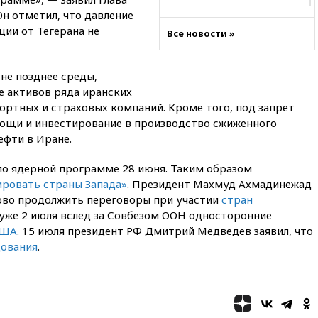
н отметил, что давление
09:18
Пашинян сообщил о
приверженности Армении
ции от Тегерана не
Все новости »
основополагающим
принципам ЕАЭС
09:06
Гендиректора
 не позднее среды,
удмуртской «Ижавиа»
 активов ряда иранских
попросили уволиться
портных и страховых компаний. Кроме того, под запрет
мощи и инвестирование в производство сжиженного
08:51
Рубио попросил Лаврова
освободить бывшего
ефти в Иране.
американского морпеха,
осужденного в России
по ядерной программе 28 июня. Таким образом
08:22
В Екатеринбурге
ровать страны Запада»
. Президент Махмуд Ахмадинежад
атакован склад Wildberries
тово продолжить переговоры при участии
стран
 уже 2 июля вслед за Совбезом ООН односторонние
07:52
В Таиланде ученик
США
. 15 июля президент РФ Дмитрий Медведев заявил, что
устроил стрельбу в школе:
есть жертвы
дования
.
07:00
Лесной пожар в 30
километрах от Ванкувера
привел к эвакуации жителей
06:00
Суд обязал Meta