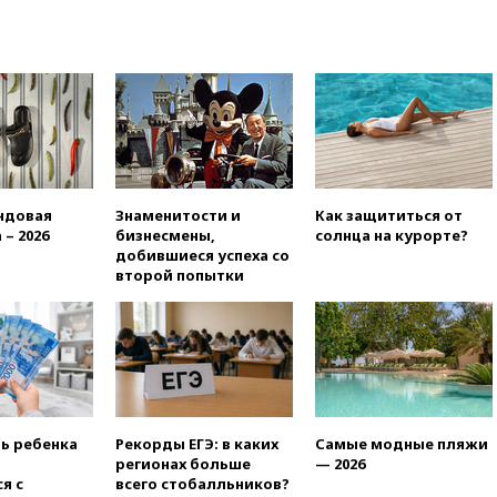
вчера, 22:15
Путин заслушал
доклад о ситуации на
добропольском направлении
вчера, 21:58
Генпрокуратура
признала нежелательным в
РФ американский Human
Rights Foundation
вчера, 21:35
«Аэрофлот»
отменяет часть рейсов в Сочи
ндовая
Знаменитости и
Как защититься от
и Геленджик
 – 2026
бизнесмены,
солнца на курорте?
добившиеся успеха со
вчера, 21:25
Руслан Терновой
второй попытки
выиграл золото чемпионата
Европы в прыжках с 10-
метровой вышки
вчера, 21:10
РФ не получала
обращений о прекращении
концессии строительства ж/д
в Армении
ть ребенка
Рекорды ЕГЭ: в каких
Самые модные пляжи
вчера, 21:00
В России вновь
регионах больше
— 2026
обсуждают эксперимент по
я с
всего стобалльников?
онлайн-продаже алкоголя