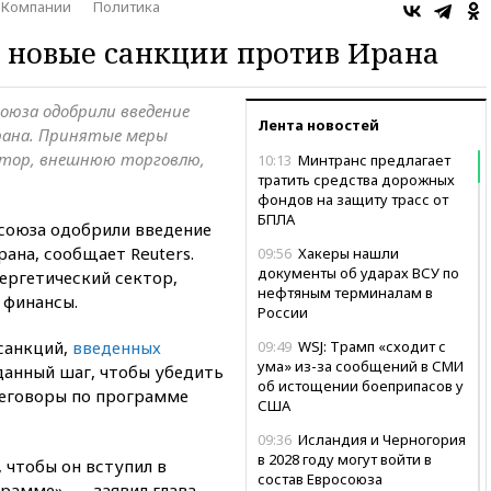
Компании
Политика
 новые санкции против Ирана
оюза одобрили введение
Лента новостей
рана. Принятые меры
ктор, внешнюю торговлю,
10:13
Минтранс предлагает
тратить средства дорожных
фондов на защиту трасс от
БПЛА
союза одобрили введение
ана, сообщает Reuters.
09:56
Хакеры нашли
документы об ударах ВСУ по
ергетический сектор,
нефтяным терминалам в
 финансы.
России
санкций,
введенных
09:49
WSJ: Трамп «сходит с
ума» из-за сообщений в СМИ
 данный шаг, чтобы убедить
об истощении боеприпасов у
реговоры по программе
США
09:36
Исландия и Черногория
в 2028 году могут войти в
 чтобы он вступил в
состав Евросоюза
рамме», — заявил глава