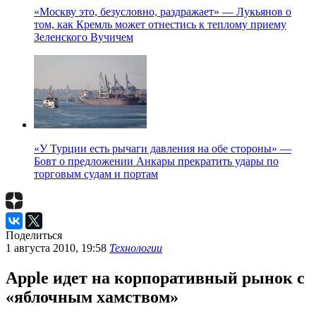
«Москву это, безусловно, раздражает» — Лукьянов о
том, как Кремль может отнестись к теплому приему
Зеленского Вучичем
«У Турции есть рычаги давления на обе стороны» —
Бовт о предложении Анкары прекратить удары по
торговым судам и портам
Поделиться
1 августа 2010, 19:58
Технологии
Apple идет на корпоративный рынок с
«яблочным хамством»