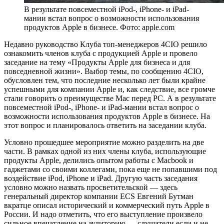
В результате повсеместной iPod-, iPhone- и iPad-
мании встал вопрос о возможности использования
продуктов Apple в бизнесе. Фото: apple.com
Недавно руководство Клуба топ-менеджеров 4CIO решило
ознакомить членов клуба с продукцией Apple и провело
заседание на тему «Продукты Apple для бизнеса и для
повседневной жизни». Выбор темы, по сообщению 4CIO,
обусловлен тем, что последние несколько лет были крайне
успешными для компании Apple и, как следствие, все громче
стали говорить о преимуществе Mac перед PC. А в результате
повсеместной iPod-, iPhone- и iPad-мании встал вопрос о
возможности использования продуктов Apple в бизнесе. На
этот вопрос и планировалось ответить на заседании клуба.
Условно прошедшее мероприятие можно разделить на две
части. В рамках одной из них члены клуба, использующие
продукты Apple, делились опытом работы с Macbook и
гаджетами со своими коллегами, пока еще не попавшими под
воздействие iPod, iPhone и iPad. Другую часть заседания
условно можно назвать просветительской — здесь
генеральный директор компании ECS Евгений Бутман
вкратце описал исторический и коммерческий путь Apple в
России. И надо отметить, что его выступление произвело
сильное впечатление на аудиторию — слушатели если и не