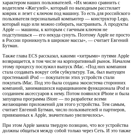
характером наших пользователей. «Их можно сравнить с
водителем «Жигулей», который по выходным расстилает
коврик и лезет с ключом под машину. То есть для российского
пользователя персональный компьютер — конструктор Lego,
который надо или можно собирать, настраивать. А продукты
Apple — машины, к которым с гаечным ключом не
подступишься — его некуда сунуть. Поэтому Apple не просто
в России проникнуть в широкие массы», — считает Евгений
Бутман.
Также глава ECS рассказал, какими «хитрыми» путями Apple
возвращается, в том числе на корпоративный рынок. Началом
этому процессу послужил выпуск iMac. «Под них компания
стала создавать вокруг себя субкультуру. Так, был выпущен
простенький iPod — покупатели этих устройств стали
покупать iMac. Под это была создана экосистема сторонних
компаний, занимавшихся наращиванием функционала iPod и
созданием аксессуаров к нему. Потом появился iPhone и была
запущена программа iStore — по разработке всеми
желающими приложений для этого устройства. Тем самым,
считает Евгений Бутман, число пользователей и партнеров,
привязанных к Apple, значительно увеличилось».
При этом Apple заняла твердую позицию, что все устройства
должны общаться между собой только через Сеть. И это также