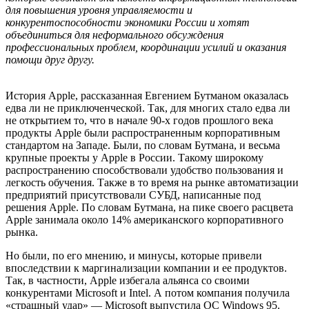
для повышения уровня управляемости и
конкурентоспособности экономики России и хотят
объединиться для неформального обсуждения
профессиональных проблем, координации усилий и оказания
помощи друг другу.
История Apple, рассказанная Евгением Бутманом оказалась
едва ли не приключенческой. Так, для многих стало едва ли
не открытием то, что в начале 90-х годов прошлого века
продукты Apple были распространенным корпоративным
стандартом на Западе. Были, по словам Бутмана, и весьма
крупные проекты у Apple в России. Такому широкому
распространению способствовали удобство пользования и
легкость обучения. Также в то время на рынке автоматизации
предприятий присутствовали СУБД, написанные под
решения Apple. По словам Бутмана, на пике своего расцвета
Apple занимала около 14% американского корпоративного
рынка.
Но были, по его мнению, и минусы, которые привели
впоследствии к маргинализации компании и ее продуктов.
Так, в частности, Apple избегала альянса со своими
конкурентами Microsoft и Intel. А потом компания получила
«страшный удар» — Microsoft выпустила ОС Windows 95.