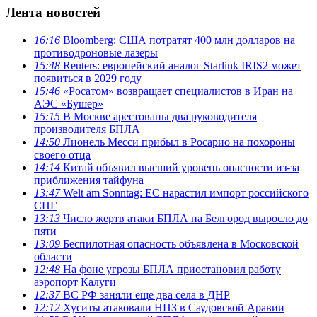
Лента новостей
16:16
Bloomberg: США потратят 400 млн долларов на
противодроновые лазеры
15:48
Reuters: европейский аналог Starlink IRIS2 может
появиться в 2029 году
15:46
«Росатом» возвращает специалистов в Иран на
АЭС «Бушер»
15:15
В Москве арестованы два руководителя
производителя БПЛА
14:50
Лионель Месси прибыл в Росарио на похороны
своего отца
14:14
Китай объявил высший уровень опасности из-за
приближения тайфуна
13:47
Welt am Sonntag: ЕС нарастил импорт российского
СПГ
13:13
Число жертв атаки БПЛА на Белгород выросло до
пяти
13:09
Беспилотная опасность объявлена в Московской
области
12:48
На фоне угрозы БПЛА приостановил работу
аэропорт Калуги
12:37
ВС РФ заняли еще два села в ДНР
12:12
Хуситы атаковали НПЗ в Саудовской Аравии