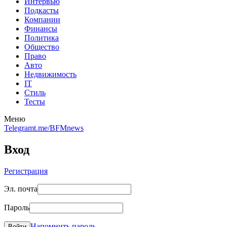
Интервью
Подкасты
Компании
Финансы
Политика
Общество
Право
Авто
Недвижимость
IT
Стиль
Тесты
Меню
Telegram
t.me/BFMnews
Вход
Регистрация
Эл. почта
Пароль
Напомнить пароль
Войти