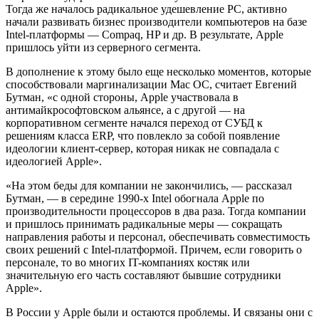
Тогда же началось радикальное удешевление PC, активно
начали развивать бизнес производители компьютеров на базе
Intel-платформы — Compaq, HP и др. В результате, Apple
пришлось уйти из серверного сегмента.
В дополнение к этому было еще несколько моментов, которые
способствовали маргинализации Mac ОС, считает Евгений
Бутман, «с одной стороны, Apple участвовала в
антимайкрософтовском альянсе, а с другой — на
корпоративном сегменте начался переход от СУБД к
решениям класса ERP, что повлекло за собой появление
идеологии клиент-сервер, которая никак не совпадала с
идеологией Apple».
«На этом беды для компании не закончились, — рассказал
Бутман, — в середине 1990-х Intel обогнала Apple по
производительности процессоров в два раза. Тогда компании
и пришлось принимать радикальные меры — сокращать
направления работы и персонал, обеспечивать совместимость
своих решений с Intel-платформой. Причем, если говорить о
персонале, то во многих IT-компаниях костяк или
значительную его часть составляют бывшие сотрудники
Apple».
В России у Apple были и остаются проблемы. И связаны они с