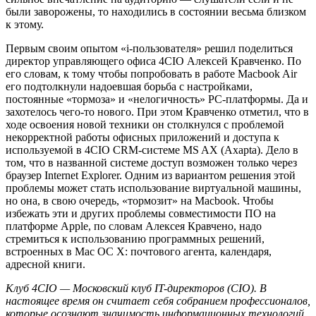
были заворожены, то находились в состоянии весьма близком
к этому.
Первым своим опытом «i-пользователя» решил поделиться
директор управляющего офиса 4CIO Алексей Кравченко. По
его словам, к тому чтобы попробовать в работе Macbook Air
его подтолкнули надоевшая борьба с настройками,
постоянные «тормоза» и «нелогичность» PC-платформы. Да и
захотелось чего-то нового. При этом Кравченко отметил, что в
ходе освоения новой техники он столкнулся с проблемой
некорректной работы офисных приложений и доступа к
используемой в 4CIO CRM-системе MS AX (Axapta). Дело в
том, что в названной системе доступ возможен только через
браузер Internet Explorer. Одним из вариантом решения этой
проблемы может стать использование виртуальной машины,
но она, в свою очередь, «тормозит» на Macbook. Чтобы
избежать эти и других проблемы совместимости ПО на
платформе Apple, по словам Алексея Кравчено, надо
стремиться к использованию программных решений,
встроенных в Mac OC X: почтового агента, календаря,
адресной книги.
Клуб 4CIO — Московский клуб IT-директоров (CIO). В
настоящее время он считает себя собранием профессионалов,
которые осознают значимость информационных технологий