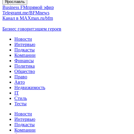
Ярославль
Business FM
прямой эфир
Telegram
t.me/BFMnews
Канал в MAX
max.ru/bfm
Бизнес говорит:
ищем героев
Новости
Интервью
Подкасты
Компании
Финансы
Политика
Общество
Право
Авто
Недвижимость
IT
Стиль
Тесты
Новости
Интервью
Подкасты
Компании