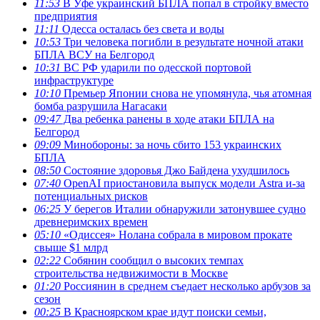
11:53
В Уфе украинский БПЛА попал в стройку вместо
предприятия
11:11
Одесса осталась без света и воды
10:53
Три человека погибли в результате ночной атаки
БПЛА ВСУ на Белгород
10:31
ВС РФ ударили по одесской портовой
инфраструктуре
10:10
Премьер Японии снова не упомянула, чья атомная
бомба разрушила Нагасаки
09:47
Два ребенка ранены в ходе атаки БПЛА на
Белгород
09:09
Минобороны: за ночь сбито 153 украинских
БПЛА
08:50
Состояние здоровья Джо Байдена ухудшилось
07:40
OpenAI приостановила выпуск модели Astra и-за
потенциальных рисков
06:25
У берегов Италии обнаружили затонувшее судно
древнеримских времен
05:10
«Одиссея» Нолана собрала в мировом прокате
свыше $1 млрд
02:22
Собянин сообщил о высоких темпах
строительства недвижимости в Москве
01:20
Россиянин в среднем съедает несколько арбузов за
сезон
00:25
В Красноярском крае идут поиски семьи,