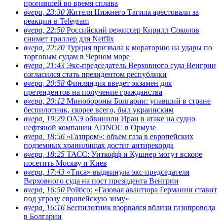
пропавшей во время сплава
вчера, 23:30
Жителя Нижнего Тагила арестовали за
реакции в Теlegram
вчера, 22:50
Российский режиссер Кирилл Соколов
снимет триллер для Netflix
вчера, 22:20
Турция призвала к мораторию на удары по
торговым судам в Черном море
вчера, 21:43
Экс-председатель Верховного суда Венгрии
согласился стать президентом республики
вчера, 20:58
Финляндия введет экзамен для
претендентов на получение гражданства
вчера, 20:12
Минобороны Болгарии: упавший в стране
беспилотник, скорее всего, был украинским
вчера, 19:29
ОАЭ обвинили Иран в атаке на судно
нефтяной компании ADNOC в Ормузе
вчера, 18:56
«Газпром»: объем газа в европейских
подземных хранилищах достиг антирекорда
вчера, 18:25
ТАСС: Уиткофф и Кушнер могут вскоре
посетить Москву и Киев
вчера, 17:43
«Тиса» выдвинула экс-председателя
Верховного суда на пост президента Венгрии
вчера, 16:50
Politico: «Газовая авантюра Германии ставит
под угрозу европейскую зиму»
вчера, 16:16
Беспилотник взорвался вблизи газопровода
в Болгарии