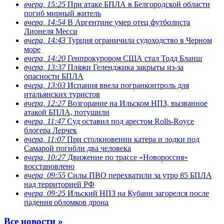
вчера, 15:25
При атаке БПЛА в Белгородской области
погиб мирный житель
вчера, 14:54
В Аргентине умер отец футболиста
Лионеля Месси
вчера, 14:43
Турция ограничила судоходство в Черном
море
вчера, 14:20
Генпрокурором США стал Тодд Бланш
вчера, 13:37
Пляжи Геленджика закрыты из-за
опасности БПЛА
вчера, 13:03
Испания ввела погранконтроль для
итальянских туристов
вчера, 12:27
Возгорание на Ильском НПЗ, вызванное
атакой БПЛА, потушили
вчера, 11:47
Суд оставил под арестом Rolls-Royce
блогера Лерчек
вчера, 11:07
При столкновении катера и лодки под
Самарой погибли два человека
вчера, 10:27
Движение по трассе «Новороссия»
восстановлено
вчера, 09:55
Силы ПВО перехватили за утро 85 БПЛА
над территорией РФ
вчера, 09:25
Ильский НПЗ на Кубани загорелся после
падения обломков дрона
Все новости »