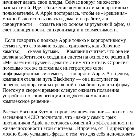
начинает давать свои плоды. Сейчас вокруг множество
разных сетей. Идет сближение домашних и корпоративных
пользователей. А Apple постаралась, чтобы ее «i-решения»
можно было использовать и дома, и на работе, а в
совокупности — создать на их основе виртуальный офис, за
счет защищенности, синхронизации и совместимости.
«Если говорить о подходе Apple только к корпоративному
сегменту, то его можно охарактеризовать, как яблочное
хамство, — сказал Бутман. — Компания считает, что она не
должна заботиться о создании систем на основе ее решений.
«Мы даем инструмент, делайте с ним что хотите. Стройте с
помощью тех же системных интеграторов свои
информационные системы», — говорят в Apple. А в целом,
компания стала на путь Blackberry — она выступает за
перенос корпоративных решений на мобильную платформу.
Поэтому в скором времени следует ожидать появления
устройств по конвергенции продуктов компании в
комплексное решение».
Рассказ Евгения Бутмана произвел впечатление — по итогам
заседания в 4CIO посчитали, что «даже у самых ярых
противников Apple не осталось сомнений в эффективности и
жизнеспособности этой системы». Впрочем, от IT-директоров
можно было услышать фразы о том, что для себя использовать