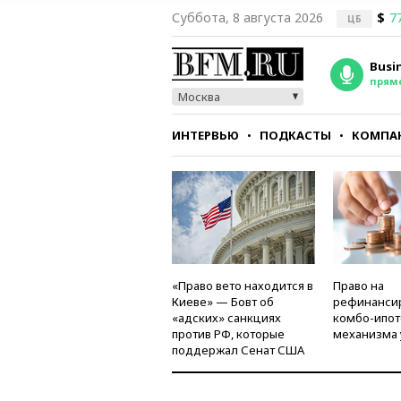
Суббота, 8 августа 2026
$
7
ЦБ
Busi
прям
Москва
ИНТЕРВЬЮ
ПОДКАСТЫ
КОМПА
СТИЛЬ
ТЕСТЫ
«Право вето находится в
Право на
Киеве» — Бовт об
рефинанси
«адских» санкциях
комбо-ипот
против РФ, которые
механизма 
поддержал Сенат США