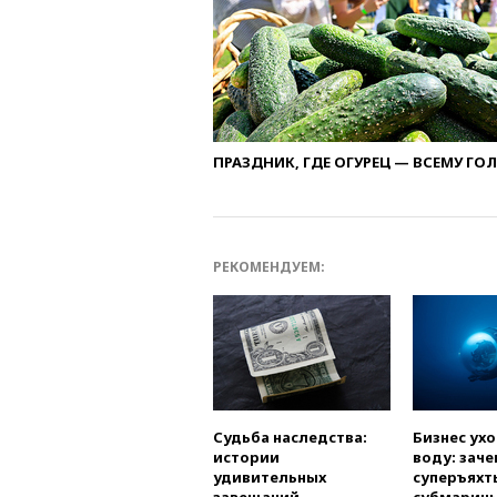
ПРАЗДНИК, ГДЕ ОГУРЕЦ — ВСЕМУ ГО
РЕКОМЕНДУЕМ:
Судьба наследства:
Бизнес ух
истории
воду: заче
удивительных
суперъяхт
завещаний
субмарин