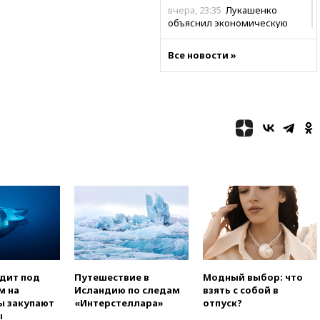
вчера, 23:35
Лукашенко
объяснил экономическую
выгоду безвизового режима с
ЕС
Все новости »
вчера, 22:59
На башню
ресторана «Армения» в
Москве вернут утраченную
скульптуру балерины
вчера, 22:45
Литовец
протаранил погранпункт при
попытке попасть в Россию
вчера, 22:28
Бессент
анонсировал скорое
соглашение о прекращении
огня США и Ирана
вчера, 22:15
Три человека
получили ножевые ранения
при нападении в Чехии
одит под
Путешествие в
Модный выбор: что
вчера, 22:00
Путин поручил
м на
Исландию по следам
взять с собой в
выделить средства на новые
ы закупают
«Интерстеллара»
отпуск?
РЛС для Белгородской
ы