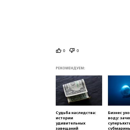
0
0
РЕКОМЕНДУЕМ:
Судьба наследства:
Бизнес ух
истории
воду: заче
удивительных
суперъяхт
завещаний
субмарин