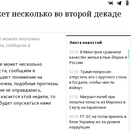
ет несколько во второй декаде
е может несколько
Лента новостей
та, сообщили в
03:30
В Минстрое сравнили
качество жилья в Нью-Йорке и
России
не может несколько
ста, сообщили в
02:30
Трамп попросил
щают понижение на
отпустить его с круглого стола
в Госдепе, чтобы «вести
прочем, подобные прогнозы
войну»
ии не оправдались,
касается этой недели, то
01:35
Мигрант погиб при
попытке попасть из Марокко в
будет опускаться ниже
Сеуту на параплане
00:30
FT: ЕС не готов принять в
блок Украину из-за уровня
коррупции