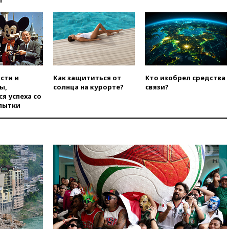
Гордеевой о фейках о ВС
России
вчера, 19:45
ISU предоставил
нейтральный статус
фигуристкам Валиевой и
Трусовой
вчера, 19:35
Зеленский
сти и
Как защититься от
Кто изобрел средства
впервые совершил
ы,
солнца на курорте?
связи?
официальный визит в Сербию
я успеха со
пытки
вчера, 19:19
Россиянка
погибла во Французских
Альпах
вчера, 19:00
Открытое
горение на складе в Брянске
ликвидировано
вчера, 18:55
Минобороны
отчиталось об ударах по двум
украинским сухогрузам в
Черном море
вчера, 18:47
Школьники из РФ
стали абсолютными