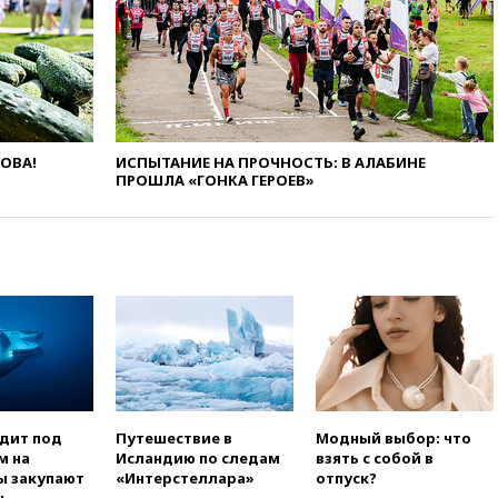
вчера, 20:45
ПВО за день
сбила еще 75 украинских
беспилотников над Россией
вчера, 20:35
Велосипедист
погиб при атаке FPV-дрона в
Белгородской области
ЛОВА!
ИСПЫТАНИЕ НА ПРОЧНОСТЬ: В АЛАБИНЕ
ПРОШЛА «ГОНКА ГЕРОЕВ»
вчера, 20:30
Лидию Невзорову
заочно арестовали по делу о
финансировании
экстремизма
вчера, 20:20
Суд США
постановил остановить
строительство бального зала в
Белом доме
вчера, 20:15
Сенат США
одобрил ужесточение
санкций против России и
Ирана
одит под
Путешествие в
Модный выбор: что
м на
Исландию по следам
взять с собой в
вчера, 20:00
СК возбудил дело
ы закупают
«Интерстеллара»
отпуск?
против журналистки Катерины
ы