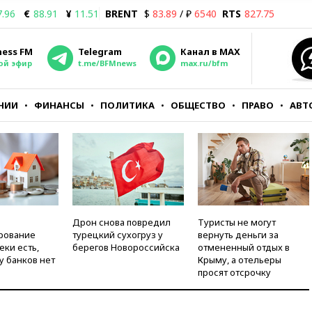
7.96
€
88.91
¥
11.51
BRENT
$
83.89
/ ₽
6540
RTS
827.75
ness FM
Telegram
Канал в MAX
ой эфир
t.me/BFMnews
max.ru/bfm
НИИ
ФИНАНСЫ
ПОЛИТИКА
ОБЩЕСТВО
ПРАВО
АВТ
Дрон снова повредил
Туристы не могут
рование
турецкий сухогруз у
вернуть деньги за
еки есть,
берегов Новороссийска
отмененный отдых в
у банков нет
Крыму, а отельеры
просят отсрочку