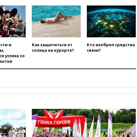
области
вчера, 21:56
The Atlantic: Маск
отказал Украине в
использовании Starlink для
атак вглубь РФ
вчера, 21:35
После пожара на
складе в Брянске возбудили
сти и
Как защититься от
Кто изобрел средства
уголовное дело
ы,
солнца на курорте?
связи?
я успеха со
вчера, 21:26
Лидеры сборной
пытки
РФ по гимнастике получили
официальный отказ в визах от
Хорватии
вчера, 21:15
Пентагон
опубликовал 16 новых видео с
НЛО
вчера, 21:00
На границе
Украины с Польшей скопилось
свыше 6,5 тысячи грузовиков
вчера, 20:53
Швыдкой:
«Интервидение» точно
пройдет в 2026 году