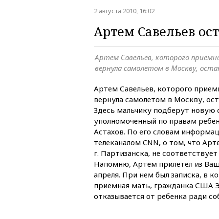
2 августа 2010, 16:02
Артем Савельев ост
Артем Савельев, которого приемн
вернула самолетом в Москву, ост
Артем Савельев, которого прием
вернула самолетом в Москву, ост
Здесь мальчику подберут новую
уполномоченный по правам ребен
Астахов. По его словам информа
телеканалом CNN, о том, что Арт
г. Партизанска, не соответствует
Напомню, Артем прилетел из Ваш
апреля. При нем был записка, в к
приемная мать, гражданка США Э
отказывается от ребенка ради со