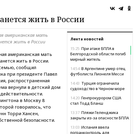
анется жить в России
ая американская мать
Лента новостей
анется жить в России
15:25
При атаке БПЛА в
ная американская мать
Белгородской области погиб
мирный житель
анется жить в России.
 семью, сообщил
14:54
В Аргентине умер отец
ка при президенте Павел
футболиста Лионеля Месси
ция, распространенная
14:43
Турция ограничила
ема вернули в детский дом
судоходство в Черном море
 действительности.
14:20
Генпрокурором США
ингтона в Москву 8
стал Тодд Бланш
оторой говорилось, что
13:37
Пляжи Геленджика
нн Торри Хансен,
закрыты из-за опасности БПЛА
бственной безопасности.
13:03
Испания ввела
погранконтроль для