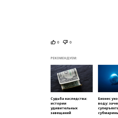
0
0
РЕКОМЕНДУЕМ:
Судьба наследства:
Бизнес ух
истории
воду: заче
удивительных
суперъяхт
завещаний
субмарин