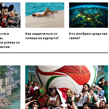
вчера, 22:28
Бессент
анонсировал скорое
соглашение о прекращении
огня США и Ирана
вчера, 22:15
Три человека
получили ножевые ранения
при нападении в Чехии
сти и
Как защититься от
Кто изобрел средства
ы,
солнца на курорте?
связи?
вчера, 22:00
Путин поручил
я успеха со
выделить средства на новые
пытки
РЛС для Белгородской
области
вчера, 21:56
The Atlantic: Маск
отказал Украине в
использовании Starlink для
атак вглубь РФ
вчера, 21:35
После пожара на
складе в Брянске возбудили
уголовное дело
вчера, 21:26
Лидеры сборной
РФ по гимнастике получили
официальный отказ в визах от