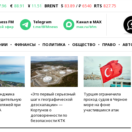
7.96
€
88.91
¥
11.51
BRENT
$
83.89
/ ₽
6540
RTS
827.75
ness FM
Telegram
Канал в MAX
ой эфир
t.me/BFMnews
max.ru/bfm
НИИ
ФИНАНСЫ
ПОЛИТИКА
ОБЩЕСТВО
ПРАВО
АВТ
енджика
«Это первый серьезный
Турция ограничила
удительную
шаг к географической
проход судов в Черное
пляжей при
деэскалации» —
море на фоне
А
Кортунов о
участившихся атак
договоренности по
безопасности КТК