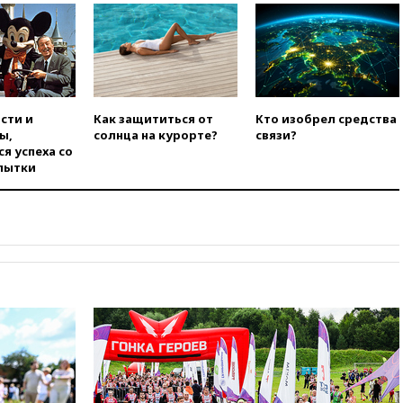
подлете к Москве
08:42
Силы ПВО сбили почти
400 БПЛА над российскими
регионами
08:16
Лукашенко призвал
сти и
Как защититься от
Кто изобрел средства
белорусов покупать избы в
ы,
солнца на курорте?
связи?
селах
я успеха со
07:30
Нигерия стала
пытки
крупнейшим поставщиком
авиатоплива в Европу
06:30
США и Колумбия
обсуждают координацию
усилий против наркотрафика
05:30
ВМС Испании усилили
присутствие в Сеуте на фоне
миграционного кризиса
03:30
В Минстрое сравнили
качество жилья в Нью-Йорке и
России