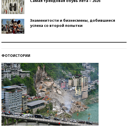
Самая трендовая обувь лета – 2026
Знаменитости и бизнесмены, добившиеся
успеха со второй попытки
Как защититься от солнца на курорте?
ФОТОИСТОРИИ
Кто изобрел средства связи?