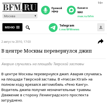
16+
Канал в
прямой
эфир
MAX
Москва
max.ru/bfm
Telegram
МЕНЮ
t.me/BFMnews
2 августа 2010, 17:03
В центре Москвы перевернулся джип
Авария случилась на площади Тверской заставы
В центре Москвы перевернулся джип. Авария случилась
на площади Тверской заставы. В «Ниcсан Xtrail» на
полном ходу врезался автомобиль «Рено Кангу».
Водитель джипа получил незначительные травмы.
Движение в сторону Ленинградского проспекта
затруднено.