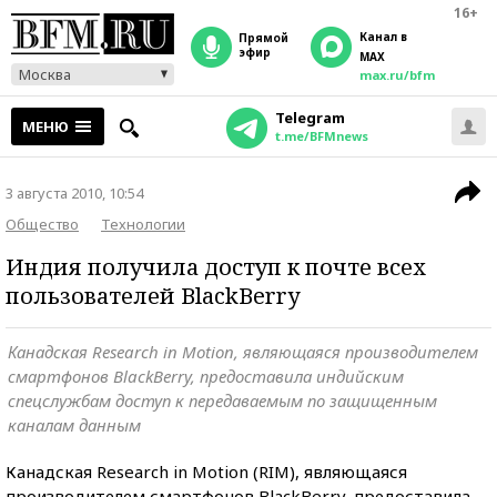
16+
Канал в
прямой
эфир
MAX
Москва
max.ru/bfm
Telegram
МЕНЮ
t.me/BFMnews
3 августа 2010, 10:54
Общество
Технологии
Индия получила доступ к почте всех
пользователей BlackBerry
Канадская Research in Motion, являющаяся производителем
смартфонов BlackBerry, предоставила индийским
спецслужбам доступ к передаваемым по защищенным
каналам данным
Канадская Research in Motion (RIM), являющаяся
производителем смартфонов BlackBerry, предоставила