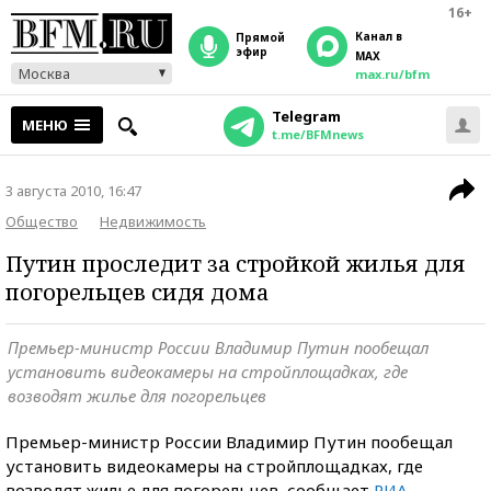
16+
Канал в
прямой
эфир
MAX
Москва
max.ru/bfm
Telegram
МЕНЮ
t.me/BFMnews
3 августа 2010, 16:47
Общество
Недвижимость
Путин проследит за стройкой жилья для
погорельцев сидя дома
Премьер-министр России Владимир Путин пообещал
установить видеокамеры на стройплощадках, где
возводят жилье для погорельцев
Премьер-министр России Владимир Путин пообещал
установить видеокамеры на стройплощадках, где
возводят жилье для погорельцев, сообщает
РИА