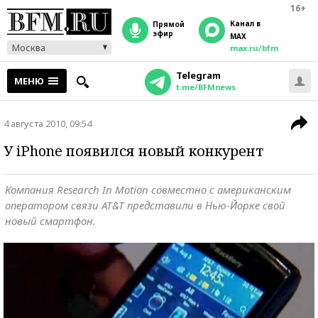
16+
Канал в
прямой
эфир
MAX
Москва
max.ru/bfm
Telegram
МЕНЮ
t.me/BFMnews
4 августа 2010, 09:54
У iPhone появился новый конкурент
Компания Research In Motion совместно с американским
оператором связи AT&T представили в Нью-Йорке свой
новый смартфон.