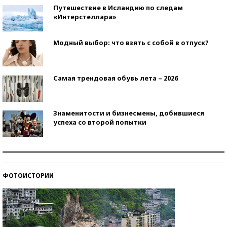
Путешествие в Исландию по следам
«Интерстеллара»
Модный выбор: что взять с собой в отпуск?
Самая трендовая обувь лета – 2026
Знаменитости и бизнесмены, добившиеся
успеха со второй попытки
Как защититься от солнца на курорте?
ФОТОИСТОРИИ
Кто изобрел средства связи?