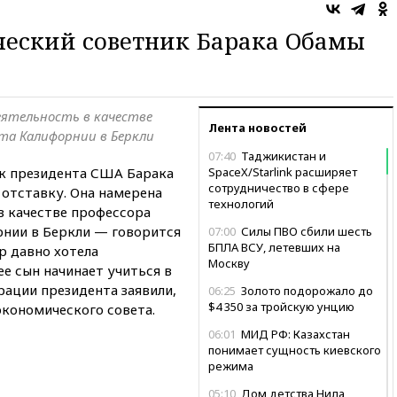
еский советник Барака Обамы
еятельность в качестве
Лента новостей
та Калифорнии в Беркли
07:40
Таджикистан и
к президента США Барака
SpaceX/Starlink расширяет
сотрудничество в сфере
 отставку. Она намерена
технологий
в качестве профессора
нии в Беркли — говорится
07:00
Силы ПВО сбили шесть
БПЛА ВСУ, летевших на
р давно хотела
Москву
ее сын начинает учиться в
рации президента заявили,
06:25
Золото подорожало до
$4 350 за тройскую унцию
экономического совета.
06:01
МИД РФ: Казахстан
понимает сущность киевского
режима
05:10
Дом детства Нила