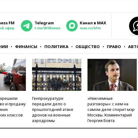
ness FM
Telegram
Канал в MAX
ой эфир
t.me/BFMnews
max.ru/bfm
НИИ
ФИНАНСЫ
ПОЛИТИКА
ОБЩЕСТВО
ПРАВО
АВТ
азрешили
Генпрокуратуре
«Никчемные
во и продажу
передали дело о
разговоры»: с кем на
зких
прошлогодней атаке
самом деле спорит мэр
ких классов
дронов на военные
Москвы. Комментарий
аэродромы
Георгия Бовта