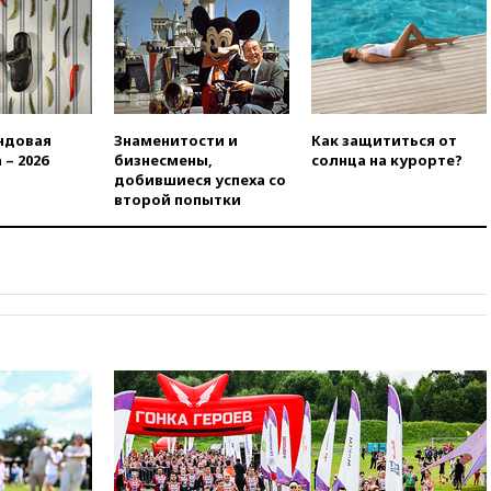
вчера, 23:23
«Спартак»
разгромил «Оренбург» в
Кубке России
вчера, 23:00
Пост Дмитриева в
X о миграционном кризисе в
Сеуте набрал миллион
ндовая
Знаменитости и
Как защититься от
просмотров
 – 2026
бизнесмены,
солнца на курорте?
добившиеся успеха со
вчера, 22:49
Минпромторг:
второй попытки
банкротство «Кванта» не
означает прекращения
производства телевизоров в
РФ
вчера, 22:35
Семь грузовых
вагонов сошли с рельсов в
Оренбургской области
вчера, 22:22
Минфин: в июле
выросли нефтегазовые
доходы российского бюджета
вчера, 22:15
Аксаков: ЦБ
согласовал первый стандарт
исламского банкинга