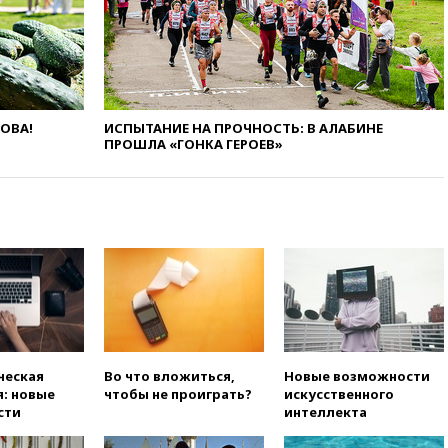
вчера, 21:43
Организаторы
«Интервидения»
подтвердили, что конкурс
пройдет в Саудовской Аравии
вчера, 21:35
Машков: в РФ
ЛОВА!
ИСПЫТАНИЕ НА ПРОЧНОСТЬ: В АЛАБИНЕ
подготовили концепцию
ПРОШЛА «ГОНКА ГЕРОЕВ»
развития театрального
искусства до 2035 года
вчера, 21:21
Правительство
РФ разрешило продажу
бензина старых
экологических классов
вчера, 21:15
Путин обсудил с
Машковым 150-летие Союза
театральных деятелей
вчера, 20:47
Newsweek:
«взрывная» диарея охватила
ческая
Во что вложиться,
Новые возможности
47 из 50 штатов США
: новые
чтобы не проиграть?
искусственного
сти
интеллекта
вчера, 20:35
ПВО за 12 часов
сбила 200 украинских