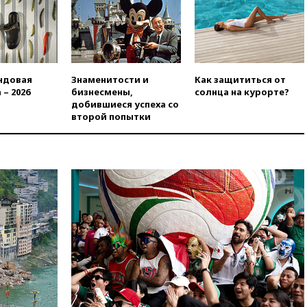
беспилотников
вчера, 20:20
Третий комплект
золотых медалей выиграли на
ЧЕ российские синхронистки
вчера, 20:15
ТАСС: жизни
ндовая
Знаменитости и
Как защититься от
главы «Уралдронзавода»
 – 2026
бизнесмены,
солнца на курорте?
после взрыва ничего не
добившиеся успеха со
угрожает
второй попытки
вчера, 20:08
По всей Грузии
снова отключилось
электричество
вчера, 20:00
Зеленский связал
дефицит ракет с попыткой
Запада принудить Киев к
уступкам
вчера, 19:45
Памфилова: ЦИК
примет беспрецедентные
меры безопасности во время
выборов
вчера, 19:35
Памфилова
сообщила об омоложении