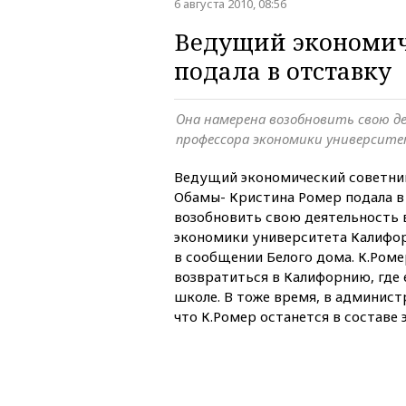
6 августа 2010, 08:56
Ведущий экономич
подала в отставку
Она намерена возобновить свою д
профессора экономики университе
Ведущий экономический советни
Обамы- Кристина Ромер подала в
возобновить свою деятельность 
экономики университета Калифор
в сообщении Белого дома. К.Роме
возвратиться в Калифорнию, где 
школе. В тоже время, в админист
что К.Ромер останется в составе 