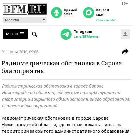
16+
Канал в
прямой
эфир
MAX
Москва
max.ru/bfm
Telegram
МЕНЮ
t.me/BFMnews
9 августа 2010, 09:06
Радиометрическая обстановка в Сарове
благоприятна
Радиометрическая обстановка в городе Сарове
Нижегородской области, где лесные пожары тушат на
территории закрытого административного образования,
остается благоприятной
Радиометрическая обстановка в городе Сарове
Нижегородской области, где лесные пожары тушат на
территории закрытого административного образования,