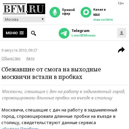
16+
Канал в
прямой
эфир
MAX
Москва
max.ru/bfm
Telegram
МЕНЮ
t.me/BFMnews
9 августа 2010, 09:27
Общество
Авто
Сбежавшие от смога на выходные
москвичи встали в пробках
Москвичи, спешащие с дач на работу в задымленный город,
спровоцировали длинные пробки на въезде в столицу
Москвичи, спешащие с дач на работу в задымленный
город, спровоцировали длинные пробки на въезде в
столицу, свидетельствуют данные сервиса
«Яндекс.Пробки»
.