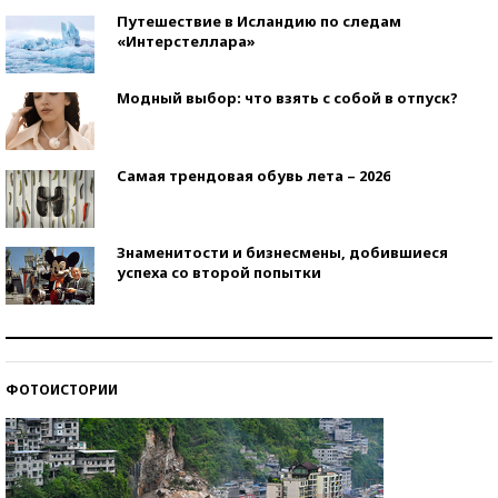
Путешествие в Исландию по следам
«Интерстеллара»
Модный выбор: что взять с собой в отпуск?
Самая трендовая обувь лета – 2026
Знаменитости и бизнесмены, добившиеся
успеха со второй попытки
Как защититься от солнца на курорте?
ФОТОИСТОРИИ
Кто изобрел средства связи?