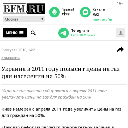
16+
Канал в
прямой
эфир
MAX
Москва
max.ru/bfm
Telegram
МЕНЮ
t.me/BFMnews
9 августа 2010, 14:21
Компании
Украина в 2011 году повысит цены на газ
для населения на 50%
Украинские власти собираются с апреля 2011 года
увеличить цены на газ для граждан на 50%
Киев намерен с апреля 2011 года увеличить цены на газ
для граждан на 50%.
«Газовая реформа является приоритетной задачей в