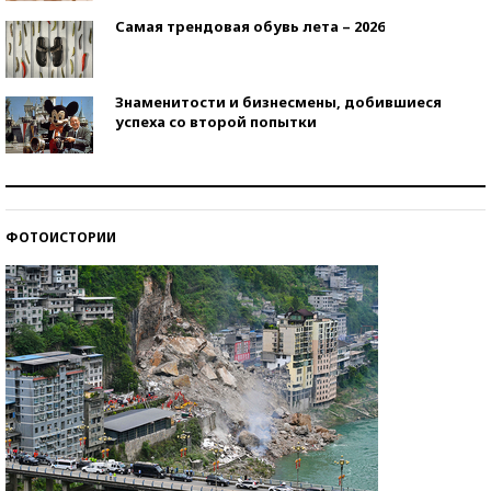
Самая трендовая обувь лета – 2026
Знаменитости и бизнесмены, добившиеся
успеха со второй попытки
Как защититься от солнца на курорте?
ФОТОИСТОРИИ
Кто изобрел средства связи?