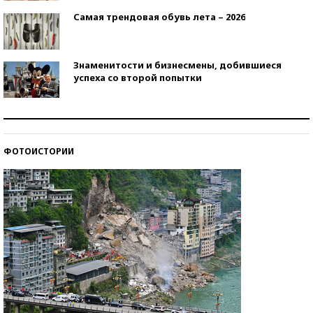
Самая трендовая обувь лета – 2026
Знаменитости и бизнесмены, добившиеся
успеха со второй попытки
Как защититься от солнца на курорте?
ФОТОИСТОРИИ
Кто изобрел средства связи?