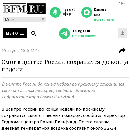
16+
Канал в
прямой
эфир
MAX
Москва
max.ru/bfm
Telegram
МЕНЮ
t.me/BFMnews
10 августа 2010, 15:04
Смог в центре России сохранится до конца
недели
В центре России до конца недели по-прежнему сохранится
смог от лесных пожаров, сообщил директор
Гидрометцентра Роман Вильфанд
В центре России до конца недели по-прежнему
сохранится смог от лесных пожаров, сообщил директор
Гидрометцентра Роман Вильфанд. По его словам,
дневная температура воздуха составит около 32-34