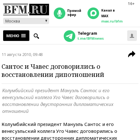
16+
Канал в
прямой
эфир
MAX
Москва
max.ru/bfm
Telegram
МЕНЮ
t.me/BFMnews
11 августа 2010, 09:48
Сантос и Чавес договорились о
восстановлении дипотношений
Колумбийский президент Мануэль Сантос и его
венесуэльский коллега Уго Чавес договорились о
восстановлении двусторонних дипломатических
отношений
Колумбийский президент Мануэль Сантос и его
венесуэльский коллега Уго Чавес договорились о
восстановлении двусторонних дипломатических