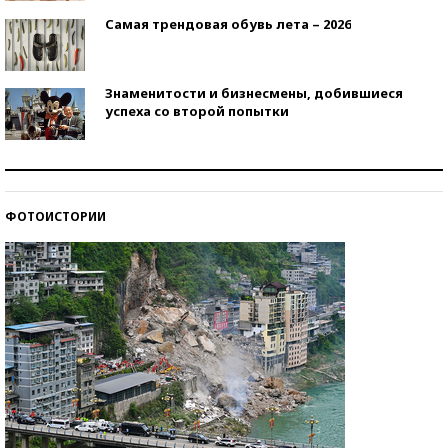
Самая трендовая обувь лета – 2026
Знаменитости и бизнесмены, добившиеся
успеха со второй попытки
Как защититься от солнца на курорте?
ФОТОИСТОРИИ
Кто изобрел средства связи?