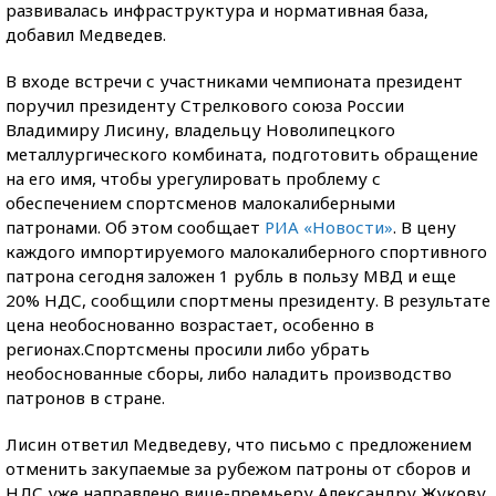
развивалась инфраструктура и нормативная база,
добавил Медведев.
В входе встречи с участниками чемпионата президент
поручил президенту Стрелкового союза России
Владимиру Лисину, владельцу Новолипецкого
металлургического комбината, подготовить обращение
на его имя, чтобы урегулировать проблему с
обеспечением спортсменов малокалиберными
патронами. Об этом сообщает
РИА «Новости»
. В цену
каждого импортируемого малокалиберного спортивного
патрона сегодня заложен 1 рубль в пользу МВД и еще
20% НДС, сообщили спортмены президенту. В результате
цена необоснованно возрастает, особенно в
регионах.Спортсмены просили либо убрать
необоснованные сборы, либо наладить производство
патронов в стране.
Лисин ответил Медведеву, что письмо с предложением
отменить закупаемые за рубежом патроны от сборов и
НДС уже направлено вице-премьеру Александру Жукову,