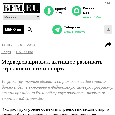
16+
Канал в
прямой
эфир
MAX
Москва
max.ru/bfm
Telegram
МЕНЮ
t.me/BFMnews
13 августа 2010, 20:03
Спорт
Общество
Медведев призвал активнее развивать
стрелковые виды спорта
Инфраструктурные объекты стрелковых видов спорта
должны быть включены в Федеральную целевую программу,
заявил президент РФ и подчеркнул важность развития
спортивной стрельбы
Инфраструктурные объекты стрелковых видов спорта
должны быть включены в Федеральную целевую