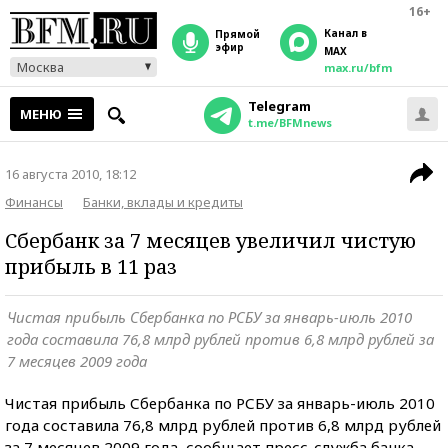
16+
Канал в
прямой
эфир
MAX
Москва
max.ru/bfm
Telegram
МЕНЮ
t.me/BFMnews
16 августа 2010, 18:12
Финансы
Банки, вклады и кредиты
Сбербанк за 7 месяцев увеличил чистую
прибыль в 11 раз
Чистая прибыль Сбербанка по РСБУ за январь-июль 2010
года составила 76,8 млрд рублей против 6,8 млрд рублей за
7 месяцев 2009 года
Чистая прибыль Сбербанка по РСБУ за январь-июль 2010
года составила 76,8 млрд рублей против 6,8 млрд рублей
за 7 месяцев 2009 года, сообщает пресс-служба банка.