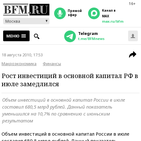
16+
Канал в
прямой
эфир
MAX
Москва
max.ru/bfm
Telegram
МЕНЮ
t.me/BFMnews
18 августа 2010, 17:53
Макроэкономика
Финансы
Рост инвестиций в основной капитал РФ в
июле замедлился
Объем инвестиций в основной капитал России в июле
составил 680,5 млрд рублей. Данный показатель
уменьшился на 10,7% по сравнению с июньским
результатом
Объем инвестиций в основной капитал России в июле
составил 680,5 млрд рублей. Данный показатель