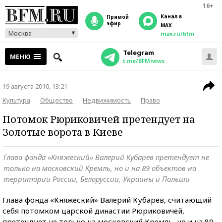
16+
Канал в
прямой
эфир
MAX
Москва
max.ru/bfm
Telegram
МЕНЮ
t.me/BFMnews
19 августа 2010, 13:21
Культура
Общество
Недвижимость
Право
Потомок Рюриковичей претендует на
Золотые ворота в Киеве
Глава фонда «Княжеский» Валерий Кубарев претендует не
только на московский Кремль, но и на 89 объектов на
территории России, Белоруссии, Украины и Польши
Глава фонда «Княжеский» Валерий Кубарев, считающий
себя потомком царской династии Рюриковичей,
претендует не только на московский Кремль, но и на 89