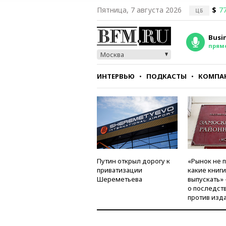
Пятница, 7 августа 2026
$
77
ЦБ
Busi
прям
Москва
ИНТЕРВЬЮ
ПОДКАСТЫ
КОМПА
СТИЛЬ
ТЕСТЫ
Путин открыл дорогу к
«Рынок не 
приватизации
какие книг
Шереметьева
выпускать»
о последст
против изд