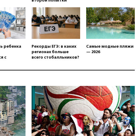
вчера, 19:15
Жуковский и
аэропорт Геленджика
возобновили работу
вчера, 19:00
Путин уточнил
порядок присвоения воинских
званий добровольцам
вчера, 18:50
Euractiv: восток
ть ребенка
Рекорды ЕГЭ: в каких
Самые модные пляжи
Финляндии приходит в упадок
регионах больше
— 2026
без российских туристов
я с
всего стобалльников?
вчера, 18:35
В Жуковском и
аэропорту Геленджика
введены ограничения
вчера, 18:21
Зюганов
присоединился к критике
«Яблока»
вчера, 18:15
Четыре человека
пострадали при атаках ВСУ на
Белгородскую область
вчера, 18:00
Совет мира
выбрал подрядчика для
строительства военной базы в