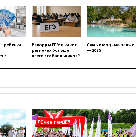
выиграл золото чемпионата
Европы в прыжках с 10-
метровой вышки
вчера, 21:10
РФ не получала
обращений о прекращении
концессии строительства ж/д
в Армении
ть ребенка
Рекорды ЕГЭ: в каких
Самые модные пляжи
вчера, 21:00
В России вновь
регионах больше
— 2026
обсуждают эксперимент по
я с
всего стобалльников?
онлайн-продаже алкоголя
вчера, 20:45
Матвиенко:
россиянам могут
рекомендовать не посещать
Армению
вчера, 20:35
ПВО за день
сбила еще 281 украинский
беспилотник над Россией
вчера, 20:27
Ямпольская
призвала оптимизировать
олимпиады для поступления в
вузы