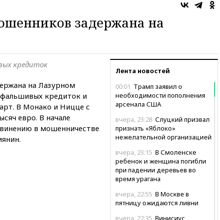
мошенников задержана на
вых кредиток
Лента новостей
ержана на Лазурном
00:01
Трамп заявил о
0 фальшивых кредиток и
необходимости пополнения
арсенала США
арт. В Монако и Ницце с
сяч евро. В начале
вчера, 23:28
Слуцкий призвал
бвинению в мошенничестве
признать «Яблоко»
нежелательной организацией
иянин.
вчера, 23:15
В Смоленске
ребенок и женщина погибли
при падении деревьев во
время урагана
вчера, 22:55
В Москве в
пятницу ожидаются ливни
вчера, 22:35
Винисиус