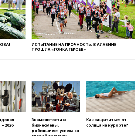
вчера, 20:15
Минтранс
предложил оплачивать
защиту дорог от БПЛА из
средств на ремонт
вчера, 20:00
Зеленский 8
августа посетит Сербию с
официальным визитом
ЛОВА!
ИСПЫТАНИЕ НА ПРОЧНОСТЬ: В АЛАБИНЕ
ПРОШЛА «ГОНКА ГЕРОЕВ»
вчера, 19:58
В Госдуму будет
внесен законопроект об
отмене ЕГЭ
вчера, 19:50
Аэропорты Сочи и
Ярославля приостановили
работу
вчера, 19:35
WP: Трамп
призвал доноров-
республиканцев поддержать
Вэнса на выборах 2028 года
вчера, 19:20
Число ломбардов
ндовая
Знаменитости и
Как защититься от
в РФ превысило максимум
 – 2026
бизнесмены,
солнца на курорте?
2022 года
добившиеся успеха со
второй попытки