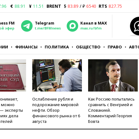
.96
€
88.91
¥
11.51
BRENT
$
83.89
/ ₽
6540
RTS
827.75
ness FM
Telegram
Канал в MAX
ой эфир
t.me/BFMnews
max.ru/bfm
НИИ
ФИНАНСЫ
ПОЛИТИКА
ОБЩЕСТВО
ПРАВО
АВТ
понимает,
Ослабление рубля и
Как Россию попытались
и можно
подорожание мировой
сравнить с Венгрией и
 — эксперты
нефти. Обзор
Словакией.
виях дела
финансового рынка от 6
Комментарий Георгия
ателей
августа
Бовта