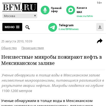
16+
Канал в
прямой
эфир
MAX
Москва
max.ru/bfm
Telegram
МЕНЮ
t.me/BFMnews
25 августа 2010, 10:39
Общество
Происшествия
Неизвестные микробы пожирают нефть в
Мексиканском заливе
Ученые обнаружили в толще воды в Мексиканском заливе
неизвестные микроорганизмы, питающиеся разлившейся в
результате аварии нефтью. Микробы плодятся на глубине
1100-1200 метров
Ученые обнаружили в толще воды в Мексиканском
заливе неизвестные микроорганизмы, питающиеся