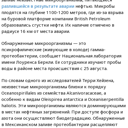
разлившейся в результате аварии
нефтью. Микробы
плодятся на глубине 1100-1200 метров, где из-за взрыва
на буровой платформе компании British Petroleum
образовались сгустки нефти. Их наличие отмечено в
радиусе 16 км от места аварии.
Обнаруженные микроорганизмы — это
псикрофилические (живующие в холоде) гамма-
протеобактерии, сообщает Национальная лаборатория
имени Лоуренса Беркли. Ее сотрудники изучают пробы
воды в районе места происшествия с 25 августа.
По словам одного из исследователей Терри Хейзена,
неизвестные микроорганизмы близки к порядку
Oceanospirillales из семейства Alcanivoracaceae, а
особенно к видам Oleispirea antarctica и Oceaniserpentilla
haliotis. Эти микроорганизмы являются доминирующими
в местах нефтяных загрязнений. При доступе фосфора и
азота они осуществляют биодеградацию. Обнаруженные
в Мексиканском заливе протеобактерии расщепляют