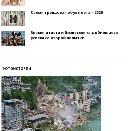
Самая трендовая обувь лета – 2026
Знаменитости и бизнесмены, добившиеся
успеха со второй попытки
Как защититься от солнца на курорте?
ФОТОИСТОРИИ
Кто изобрел средства связи?