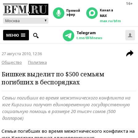
16+
Канал в
прямой
эфир
MAX
Москва
max.ru/bfm
Telegram
МЕНЮ
t.me/BFMnews
27 августа 2010, 12:36
Общество
Политика
Бишкек выделит по $500 семьям
погибших в беспорядках
Семьи погибших во время межэтнического конфликта на
юге Киргизии получат единовременную государственную
социальную помощь в размере 20 тысяч сомов (500
долларов)
Семьи погибших во время межэтнического конфликта на
юге Киргизии получат единовременную