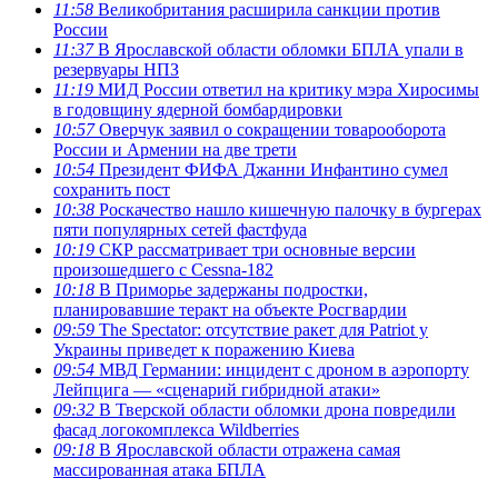
11:58
Великобритания расширила санкции против
России
11:37
В Ярославской области обломки БПЛА упали в
резервуары НПЗ
11:19
МИД России ответил на критику мэра Хиросимы
в годовщину ядерной бомбардировки
10:57
Оверчук заявил о сокращении товарооборота
России и Армении на две трети
10:54
Президент ФИФА Джанни Инфантино сумел
сохранить пост
10:38
Роскачество нашло кишечную палочку в бургерах
пяти популярных сетей фастфуда
10:19
СКР рассматривает три основные версии
произошедшего с Cessna-182
10:18
В Приморье задержаны подростки,
планировавшие теракт на объекте Росгвардии
09:59
The Spectator: отсутствие ракет для Patriot у
Украины приведет к поражению Киева
09:54
МВД Германии: инцидент с дроном в аэропорту
Лейпцига — «сценарий гибридной атаки»
09:32
В Тверской области обломки дрона повредили
фасад логокомплекса Wildberries
09:18
В Ярославской области отражена самая
массированная атака БПЛА