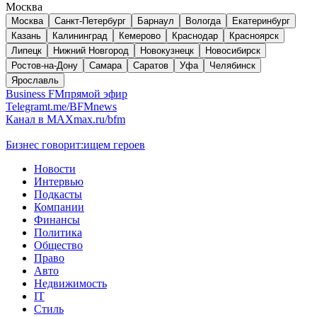
Москва
Москва
Санкт-Петербург
Барнаул
Вологда
Екатеринбург
Казань
Калининград
Кемерово
Краснодар
Красноярск
Липецк
Нижний Новгород
Новокузнецк
Новосибирск
Ростов-на-Дону
Самара
Саратов
Уфа
Челябинск
Ярославль
Business FM
прямой эфир
Telegram
t.me/BFMnews
Канал в MAX
max.ru/bfm
Бизнес говорит:
ищем героев
Новости
Интервью
Подкасты
Компании
Финансы
Политика
Общество
Право
Авто
Недвижимость
IT
Стиль