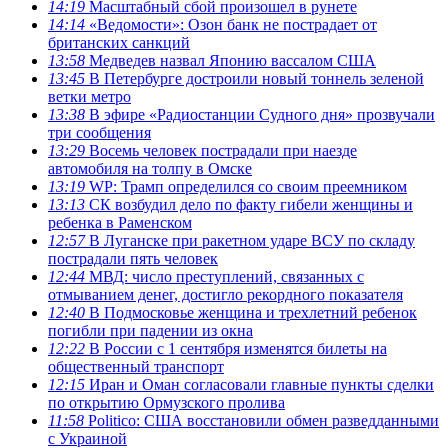
14:19
Масштабный сбой произошел в рунете
14:14
«Ведомости»: Озон банк не пострадает от
британских санкций
13:58
Медведев назвал Японию вассалом США
13:45
В Петербурге достроили новый тоннель зеленой
ветки метро
13:38
В эфире «Радиостанции Судного дня» прозвучали
три сообщения
13:29
Восемь человек пострадали при наезде
автомобиля на толпу в Омске
13:19
WP: Трамп определился со своим преемником
13:13
СК возбудил дело по факту гибели женщины и
ребенка в Раменском
12:57
В Луганске при ракетном ударе ВСУ по складу
пострадали пять человек
12:44
МВД: число преступлений, связанных с
отмыванием денег, достигло рекордного показателя
12:40
В Подмосковье женщина и трехлетний ребенок
погибли при падении из окна
12:22
В России с 1 сентября изменятся билеты на
общественный транспорт
12:15
Иран и Оман согласовали главные пункты сделки
по открытию Ормузского пролива
11:58
Politico: США восстановили обмен разведданными
с Украиной