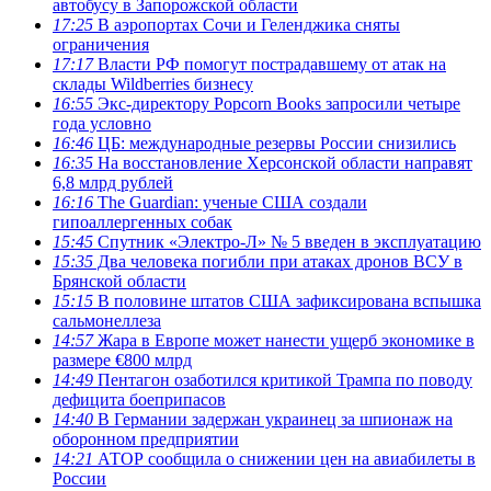
автобусу в Запорожской области
17:25
В аэропортах Сочи и Геленджика сняты
ограничения
17:17
Власти РФ помогут пострадавшему от атак на
склады Wildberries бизнесу
16:55
Экс-директору Popcorn Books запросили четыре
года условно
16:46
ЦБ: международные резервы России снизились
16:35
На восстановление Херсонской области направят
6,8 млрд рублей
16:16
The Guardian: ученые США создали
гипоаллергенных собак
15:45
Спутник «Электро-Л» № 5 введен в эксплуатацию
15:35
Два человека погибли при атаках дронов ВСУ в
Брянской области
15:15
В половине штатов США зафиксирована вспышка
сальмонеллеза
14:57
Жара в Европе может нанести ущерб экономике в
размере €800 млрд
14:49
Пентагон озаботился критикой Трампа по поводу
дефицита боеприпасов
14:40
В Германии задержан украинец за шпионаж на
оборонном предприятии
14:21
АТОР сообщила о снижении цен на авиабилеты в
России