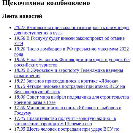
Щекочихина возобновлено
Лента новостей
20:27
Ямпольская призвала оптимизировать олимпиады
для поступления в вузы
19:58
В Госдуму будет внесен законопроект об отмене
ЕГЭ
19:20
Число ломбардов в РФ превысило максимум 2022
года
18:50
Euractiv: восток Финляндии приходит в упадок без
российских туристов
18:35
В Жуковском и аэропорту Геленджика введены
ограничения
18:21
Зюганов присоединился к критике «Яблока»
18:15
Четыре человека пострадали при атаках ВСУ на
Белгородскую область
18:00
Совет мира выбрал подрядчика для строительства
военной базы в Газе
17:50
Миронов призвал снять «Яблоко» с выборов в
Госдуму
17:45
Правительство получит «золотую акцию» в
управлении аэропортом Шереметьево
17:35
Шесть человек пострадали при ударе ВСУ по