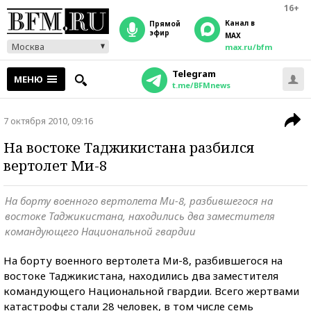
16+
Канал в
прямой
эфир
MAX
Москва
max.ru/bfm
Telegram
МЕНЮ
t.me/BFMnews
7 октября 2010, 09:16
На востоке Таджикистана разбился
вертолет Ми-8
На борту военного вертолета Ми-8, разбившегося на
востоке Таджикистана, находились два заместителя
командующего Национальной гвардии
На борту военного вертолета Ми-8, разбившегося на
востоке Таджикистана, находились два заместителя
командующего Национальной гвардии. Всего жертвами
катастрофы стали 28 человек, в том числе семь