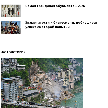
Самая трендовая обувь лета – 2026
Знаменитости и бизнесмены, добившиеся
успеха со второй попытки
Как защититься от солнца на курорте?
ФОТОИСТОРИИ
Кто изобрел средства связи?