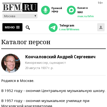
16+
Канал в
прямой
эфир
MAX
Москва
max.ru/bfm
Telegram
МЕНЮ
t.me/BFMnews
Каталог персон
Кончаловский Андрей Сергеевич
Кинорежиссер, сценарист
20 августа 1937 г. р.
Родился в Москве.
В 1952 году - окончил Центральную музыкальную школу.
В 1957 году - окончил музыкальное училище при
Московской консерватории.