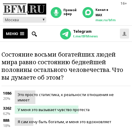
16+
Канал в
прямой
эфир
MAX
Москва
max.ru/bfm
Telegram
МЕНЮ
t.me/BFMnews
Состояние восьми богатейших людей
мира равно состоянию беднейшей
половины остального человечества. Что
вы думаете об этом?
1086
Это просто статистика, к реальности отношения не
20%
имеет
3262
У меня это вызывает чувство протеста
62%
888
Я сам хочу быть богатым, и меня это вдохновляет
18%