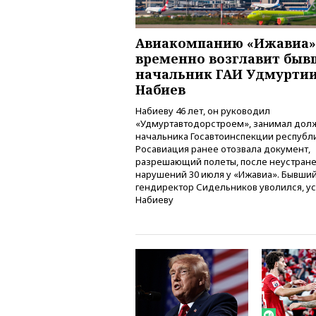
Авиакомпанию «Ижавиа»
временно возглавит бы
начальник ГАИ Удмуртии
Набиев
Набиеву 46 лет, он руководил
«Удмуртавтодорстроем», занимал дол
начальника Госавтоинспекции республ
Росавиация ранее отозвала документ,
разрешающий полеты, после неустран
нарушений 30 июля у «Ижавиа». Бывши
гендиректор Сидельников уволился, ус
Набиеву