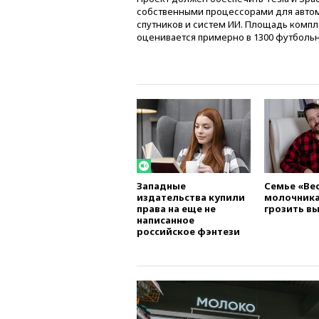
собственными процессорами для авто
спутников и систем ИИ. Площадь компл
оценивается примерно в 1300 футболь
Западные
Семье «Ве
издательства купили
молочник
права на еще не
грозить в
написанное
российское фэнтези