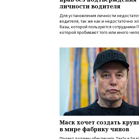
личности водителя
Для установления личности недостато
водителя, так же как и недостаточно э
базы, которой пользуются сотрудники 
которой пробивают того или иного чел
Маск хочет создать кру
в мире фабрику чипов
Проект должен обеспечить Tesla и Spa