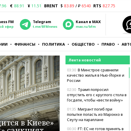
7.96
€
88.91
¥
11.51
BRENT
$
83.89
/ ₽
6540
RTS
827.75
ness FM
Telegram
Канал в MAX
ой эфир
t.me/BFMnews
max.ru/bfm
НИИ
ФИНАНСЫ
ПОЛИТИКА
ОБЩЕСТВО
ПРАВО
АВТ
Лента новостей
03:30
В Минстрое сравнили
качество жилья в Нью-Йорке и
России
02:30
Трамп попросил
отпустить его с круглого стола в
Госдепе, чтобы «вести войну»
01:35
Мигрант погиб при
попытке попасть из Марокко в
Сеуту на параплане
ится в Киеве»
х» санкциях
00:30
FT: ЕС не готов принять в