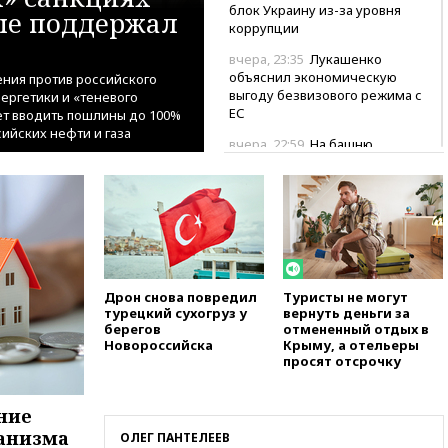
блок Украину из-за уровня
ые поддержал
коррупции
вчера, 23:35
Лукашенко
объяснил экономическую
ния против российского
выгоду безвизового режима с
нергетики и «теневого
ЕС
т вводить пошлины до 100%
ийских нефти и газа
вчера, 22:59
На башню
ресторана «Армения» в Москве
вернут утраченную скульптуру
балерины
вчера, 22:45
Литовец
протаранил погранпункт при
попытке попасть в Россию
вчера, 22:28
Бессент
Дрон снова повредил
Туристы не могут
турецкий сухогруз у
вернуть деньги за
анонсировал скорое
берегов
отмененный отдых в
соглашение о прекращении
Новороссийска
Крыму, а отельеры
огня США и Ирана
просят отсрочку
вчера, 22:15
Три человека
получили ножевые ранения
ние
при нападении в Чехии
ханизма
ОЛЕГ ПАНТЕЛЕЕВ