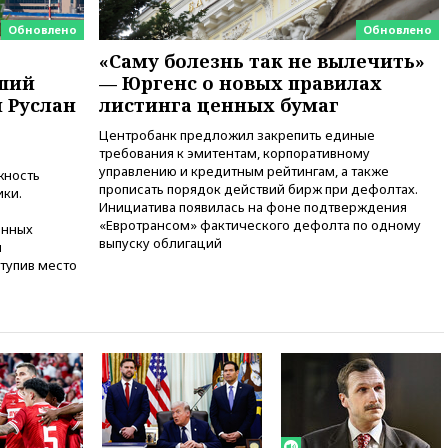
пирамиды АФК «Наследие»
Обновлено
Обновлено
получили от шести до 12 лет
колонии
«Саму болезнь так не вылечить»
вший
— Юргенс о новых правилах
вчера, 15:45
Верховный суд 10
 Руслан
листинга ценных бумаг
августа рассмотрит иск о
снятии «Яблока» с выборов
Центробанк предложил закрепить единые
вчера, 15:35
Четыре человека
требования к эмитентам, корпоративному
пострадали при пожаре на
управлению и кредитным рейтингам, а также
жность
складе с красками в Брянске
прописать порядок действий бирж при дефолтах.
ики.
Инициатива появилась на фоне подтверждения
вчера, 15:15
«Аэрофлот» с 1
«Евротрансом» фактического дефолта по одному
енных
октября возобновит
выпуску облигаций
й
ежедневные рейсы в Абу-Даби
тупив место
вчера, 14:52
Турция,
Саудовская Аравия и Пакистан
объединились в военный
альянс
вчера, 14:39
Экс-издатель
Popcorn Books получил
условный срок по делу о
пропаганде ЛГБТ