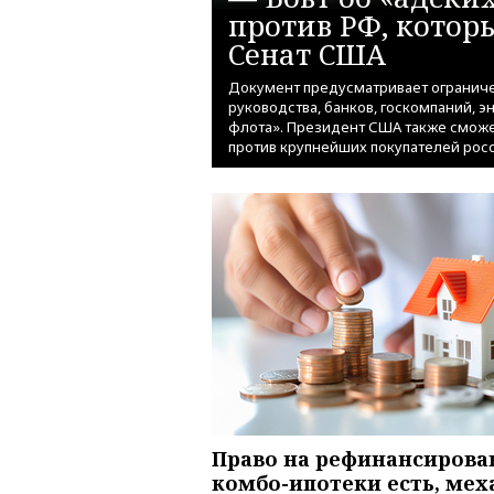
против РФ, котор
Сенат США
Документ предусматривает ограниче
руководства, банков, госкомпаний, э
флота». Президент США также сможе
против крупнейших покупателей росс
Право на рефинансирова
комбо-ипотеки есть, ме