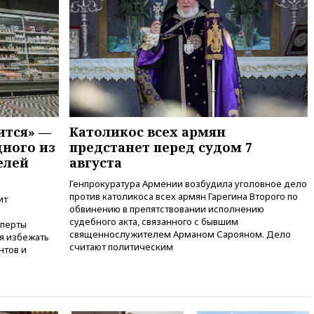
ИИ
вчера, 18:39
Два человека
погибли в результате удара ВСУ
по многоэтажке в Керчи
вчера, 18:25
Беспилотник
атаковал турецкий сухогруз у
побережья Новороссийска
вчера, 18:18
Товарооборот
ится» —
Католикос всех армян
Китая и России вырос в этом
дного из
предстанет перед судом 7
году более чем на четверть
елей
августа
вчера, 17:55
Мужчина получил
ранения при атаке дрона на
Генпрокуратура Армении возбудила уголовное дело
Белгородскую область
против католикоса всех армян Гарегина Второго по
ит
обвинению в препятствовании исполнению
вчера, 17:48
Bloomberg:
судебного акта, связанного с бывшим
сперты
авиакомпании США обязали
священнослужителем Арманом Сарояном. Дело
ся избежать
проверить самолеты Boeing на
считают политическим
нтов и
наличие трещин
вчера, 17:35
В Казани
пятилетний ребенок погиб при
падении из окна десятого
этажа