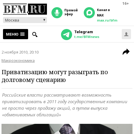
16+
Канал в
прямой
эфир
MAX
Москва
max.ru/bfm
Telegram
МЕНЮ
t.me/BFMnews
2 ноября 2010, 20:10
Макроэкономика
Приватизацию могут разыграть по
долговому сценарию
Российские власти рассматривают возможность
приватизировать в 2011 году государственные компании
не просто через продажу акций, а путем выпуска
«обмениваемых облигаций»