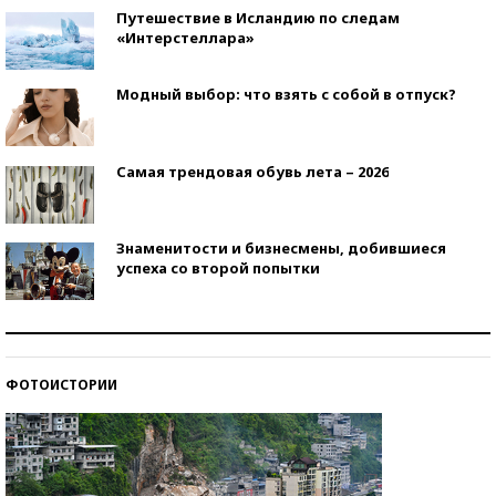
Путешествие в Исландию по следам
«Интерстеллара»
Модный выбор: что взять с собой в отпуск?
Самая трендовая обувь лета – 2026
Знаменитости и бизнесмены, добившиеся
успеха со второй попытки
Как защититься от солнца на курорте?
ФОТОИСТОРИИ
Кто изобрел средства связи?