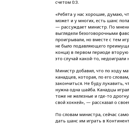
счетом 0:3.
«Ребята у нас хорошие, думаю, чт
может и у многих, есть шанс поп
— рассуждает министр. По мнен
выглядели безоговорочными фав
проигрывали, но вместе с тем иг
не было подавляющего преимущес
конца) в первом периоде втору
это случай какой-то, недоиграли
Министр добавил, что по ходу м
канадцев, которая, по его словам
закончиться. Не буду лукавить, ч
нужна одна шайба. Канадцы играли
тоже не железные и где-то дрогну
свой хоккей», — рассказал о сво
По словам министра, сейчас само
дать шанс им играть в Континент