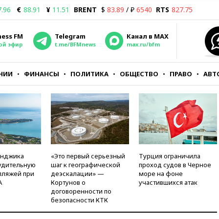
7.96
€
88.91
¥
11.51
BRENT
$
83.89
/ ₽
6540
RTS
827.75
ness FM
Telegram
Канал в MAX
ой эфир
t.me/BFMnews
max.ru/bfm
НИИ
ФИНАНСЫ
ПОЛИТИКА
ОБЩЕСТВО
ПРАВО
АВТ
енджика
«Это первый серьезный
Турция ограничила
удительную
шаг к географической
проход судов в Черное
пляжей при
деэскалации» —
море на фоне
А
Кортунов о
участившихся атак
договоренности по
безопасности КТК