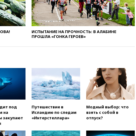
вчера, 22:00
Путин поручил
выделить средства на новые
РЛС для Белгородской
области
ЛОВА!
ИСПЫТАНИЕ НА ПРОЧНОСТЬ: В АЛАБИНЕ
вчера, 21:56
The Atlantic: Маск
ПРОШЛА «ГОНКА ГЕРОЕВ»
отказал Украине в
использовании Starlink для
атак вглубь РФ
вчера, 21:35
После пожара на
складе в Брянске возбудили
уголовное дело
вчера, 21:26
Лидеры сборной
РФ по гимнастике получили
официальный отказ в визах от
Хорватии
вчера, 21:15
Пентагон
одит под
Путешествие в
Модный выбор: что
опубликовал 16 новых видео с
м на
Исландию по следам
взять с собой в
НЛО
ы закупают
«Интерстеллара»
отпуск?
ы
вчера, 21:00
На границе
Украины с Польшей скопилось