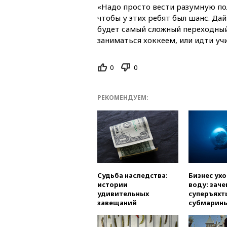
«Надо просто вести разумную по
чтобы у этих ребят был шанс. Дай
будет самый сложный переходный
заниматься хоккеем, или идти уч
0
0
РЕКОМЕНДУЕМ:
Судьба наследства:
Бизнес ух
истории
воду: заче
удивительных
суперъяхт
завещаний
субмарин