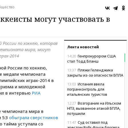
бщество
ккеисты могут участвовать в
й России по хоккею, которая
Лента новостей
 чемпионата мира, могут
грах-2014
14:20
Генпрокурором США
стал Тодд Бланш
ой России по хоккею,
13:37
Пляжи Геленджика
ые медали чемпионата
закрыты из-за опасности БПЛА
лимпийских играх-2014 в
13:03
Испания ввела
туризма и молодежной
погранконтроль для
вил в интервью
РИА
итальянских туристов
12:27
Возгорание на Ильском
НПЗ, вызванное атакой БПЛА,
е чемпионата мира в
потушили
 5:3
обыграла сверстников
11:47
Суд оставил под
го тайма уступала со
арестом Rolls-Royce блогера