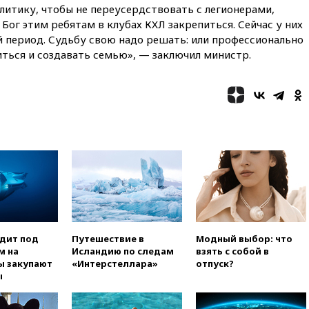
белорусов покупать избы в
литику, чтобы не переусердствовать с легионерами,
селах
 Бог этим ребятам в клубах КХЛ закрепиться. Сейчас у них
07:30
Нигерия стала
 период. Судьбу свою надо решать: или профессионально
крупнейшим поставщиком
иться и создавать семью», — заключил министр.
авиатоплива в Европу
06:30
США и Колумбия
обсуждают координацию
усилий против наркотрафика
05:30
ВМС Испании усилили
присутствие в Сеуте на фоне
миграционного кризиса
03:30
В Минстрое сравнили
качество жилья в Нью-Йорке и
России
02:30
Трамп попросил
отпустить его с круглого стола
одит под
Путешествие в
Модный выбор: что
в Госдепе, чтобы «вести
м на
Исландию по следам
взять с собой в
войну»
ы закупают
«Интерстеллара»
отпуск?
ы
01:35
Мигрант погиб при
попытке попасть из Марокко в
Сеуту на параплане