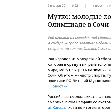
6 января 2011, 16:22
Спорт
О
Мутко: молодые хо
Олимпиаде в Сочи
Ряд игроков из молодежной сборно
в среду выиграла золотые медали
сыграть на зимних Олимпийских и
Ряд игроков из молодежной сборн
которая в среду выиграла золот
мира, могут сыграть на зимних О
Сочи. Об этом министр спорта, 
политики РФ Виталий Мутко зая
«Новости»
.
Российская «молодежка» в финал
американском Баффало со счетом
из Канады
, хотя по итогам второ