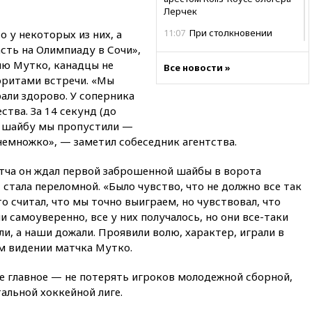
Лерчек
11:07
При столкновении
о у некоторых из них, а
катера и лодки под Самарой
асть на Олимпиаду в Сочи»,
погибли два человека
ию Мутко, канадцы не
Все новости »
оритами встречи. «Мы
10:27
Движение по трассе
«Новороссия» восстановлено
рали здорово. У соперника
тва. За 14 секунд (до
09:55
Силы ПВО перехватили
ю шайбу мы пропустили —
за утро 85 БПЛА над
территорией РФ
 немножко», — заметил собеседник агентства.
09:25
Ильский НПЗ на Кубани
атча он ждал первой заброшенной шайбы в ворота
загорелся после падения
, стала переломной. «Было чувство, что не должно все так
обломков дрона
то считал, что мы точно выиграем, но чувствовал, что
08:57
Собянин сообщил о
 самоуверенно, все у них получалось, но они все-таки
девяти БПЛА, сбитых на
ли, а наши дожали. Проявили волю, характер, играли в
подлете к Москве
ем видении матчка Мутко.
08:42
Силы ПВО сбили почти
400 БПЛА над российскими
е главное — не потерять игроков молодежной сборной,
регионами
альной хоккейной лиге.
08:16
Лукашенко призвал