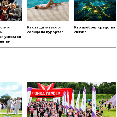
00:30
FT: ЕС не готов принять в
блок Украину из-за уровня
коррупции
вчера, 23:35
Лукашенко
сти и
Как защититься от
Кто изобрел средства
объяснил экономическую
ы,
солнца на курорте?
связи?
выгоду безвизового режима с
я успеха со
ЕС
пытки
вчера, 22:59
На башню
ресторана «Армения» в
Москве вернут утраченную
скульптуру балерины
вчера, 22:45
Литовец
протаранил погранпункт при
попытке попасть в Россию
вчера, 22:28
Бессент
анонсировал скорое
соглашение о прекращении
огня США и Ирана
вчера, 22:15
Три человека
получили ножевые ранения
при нападении в Чехии