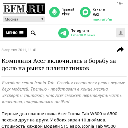
16+
Канал в
прямой
эфир
MAX
Москва
max.ru/bfm
Telegram
МЕНЮ
t.me/BFMnews
8 апреля 2011, 11:41
Компания Acer включилась в борьбу за
долю на рынке планшетников
Выходит серия Iconia Tab. Сегодня состоится релиз первых
двух моделей. Третью - представят в конце месяца.
Эксперты считают, что Acer сможет перетянуть часть
клиентов, нацелившихся на iPad
Первые два планшетника Acer Iconia Tab W500 и A500
похожи друг на друга. У обоих экран 10 дюймов.
Стоимость каждой модели 515 евро. Iconia Tab W500