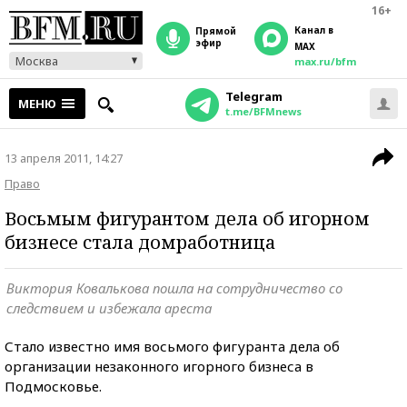
16+
Канал в
прямой
эфир
MAX
Москва
max.ru/bfm
Telegram
МЕНЮ
t.me/BFMnews
13 апреля 2011, 14:27
Право
Восьмым фигурантом дела об игорном
бизнесе стала домработница
Виктория Ковалькова пошла на сотрудничество со
следствием и избежала ареста
Стало известно имя восьмого фигуранта дела об
организации незаконного игорного бизнеса в
Подмосковье.