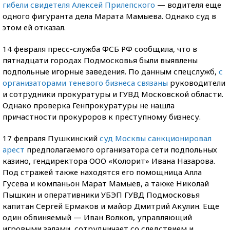
гибели свидетеля Алексей Прилепского
— водителя еще
одного фигуранта дела Марата Мамыева. Однако суд в
этом ей отказал.
14 февраля пресс-служба ФСБ РФ сообщила, что в
пятнадцати городах Подмосковья были выявлены
подпольные игорные заведения. По данным спецслужб,
с
организаторами теневого бизнеса связаны
руководители
и сотрудники прокуратуры и ГУВД Московской области.
Однако проверка Генпрокуратуры не нашла
причастности прокуроров к преступному бизнесу.
17 февраля Пушкинский
суд Москвы санкционировал
арест
предполагаемого организатора сети подпольных
казино, гендиректора ООО «Колорит» Ивана Назарова.
Под стражей также находятся его помощница Алла
Гусева и компаньон Марат Мамыев, а также Николай
Пышкин и оперативники УБЭП ГУВД Подмосковья
капитан Сергей Ермаков и майор Дмитрий Акулин. Еще
один обвиняемый — Иван Волков, управляющий
игровыми залами, сотрудничает со следствием и