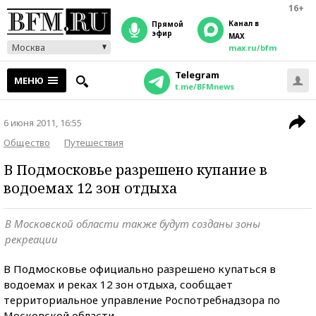
16+
Канал в
прямой
эфир
MAX
Москва
max.ru/bfm
Telegram
МЕНЮ
t.me/BFMnews
6 июня 2011, 16:55
Общество
Путешествия
В Подмосковье разрешено купание в
водоемах 12 зон отдыха
В Московской области также будут созданы зоны
рекреации
В Подмосковье официально разрешено купаться в
водоемах и реках 12 зон отдыха, сообщает
территориальное управление Роспотребнадзора по
Московской области.