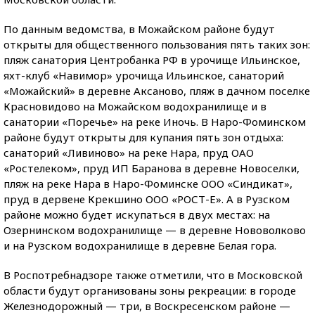
По данным ведомства, в Можайском районе будут
открыты для общественного пользования пять таких зон:
пляж санатория Центробанка РФ в урочище Ильинское,
яхт-клуб «Навимор» урочища Ильинское, санаторий
«Можайский» в деревне Аксаново, пляж в дачном поселке
Красновидово на Можайском водохранилище и в
санатории «Поречье» на реке Иночь. В Наро-Фоминском
районе будут открыты для купания пять зон отдыха:
санаторий «Ливиново» на реке Нара, пруд ОАО
«Ростелеком», пруд ИП Баранова в деревне Новоселки,
пляж на реке Нара в Наро-Фоминске ООО «Синдикат»,
пруд в дервене Крекшино ООО «РОСТ-Е». А в Рузском
районе можно будет искупаться в двух местах: на
Озернинском водохранилище — в деревне Нововолково
и на Рузском водохранилище в деревне Белая гора.
В Роспотребнадзоре также отметили, что в Московской
области будут организованы зоны рекреации: в городе
Железнодорожный — три, в Воскресенском районе —