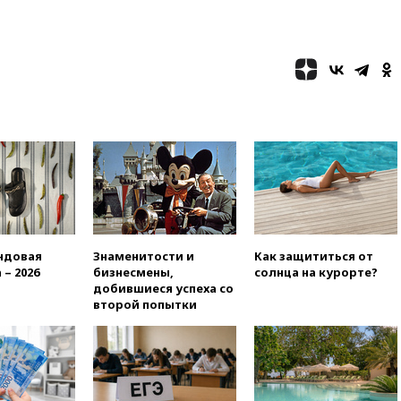
и Геленджик
вчера, 21:25
Руслан Терновой
выиграл золото чемпионата
Европы в прыжках с 10-
метровой вышки
вчера, 21:10
РФ не получала
обращений о прекращении
концессии строительства ж/д
в Армении
вчера, 21:00
В России вновь
обсуждают эксперимент по
онлайн-продаже алкоголя
вчера, 20:45
Матвиенко:
ндовая
Знаменитости и
Как защититься от
россиянам могут
 – 2026
бизнесмены,
солнца на курорте?
рекомендовать не посещать
добившиеся успеха со
Армению
второй попытки
вчера, 20:35
ПВО за день
сбила еще 281 украинский
беспилотник над Россией
вчера, 20:27
Ямпольская