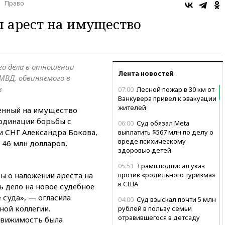
Право
 арест на имущество
а
го дела в отношении
Лента новостей
МВД, обвиняемого в
в
07:00
Лесной пожар в 30 км от
Ванкувера привел к эвакуации
жителей
женный на имущество
рдинации борьбы с
06:00
Суд обязал Meta
 СНГ Александра Бокова,
выплатить $567 млн по делу о
вреде психическому
 46 млн долларов,
здоровью детей
05:51
Трамп подписал указ
ы о наложении ареста на
против «родильного туризма»
в США
 дело на новое судебное
 суда», — огласила
04:00
Суд взыскал почти 5 млн
ной коллегии.
рублей в пользу семьи
отравившегося в детсаду
движимость была