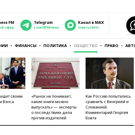
ness FM
Telegram
Канал в MAX
ой эфир
t.me/BFMnews
max.ru/bfm
НИИ
ФИНАНСЫ
ПОЛИТИКА
ОБЩЕСТВО
ПРАВО
АВТ
видит своим
«Рынок не понимает,
Как Россию попытались
м Вэнса
какие книги можно
сравнить с Венгрией и
выпускать» — эксперты
Словакией.
о последствиях дела
Комментарий Георгия
против издателей
Бовта