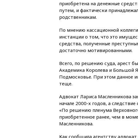
приобретена на денежные средст
путем, и фактически принадлежала
родственникам.
По мнению кассационной коллеги
инстанции о том, что это имуще
средства, полученные преступны
достаточно мотивированными.
Всего, по решению суда, арест б
Академика Королева и Большой Як
Подмосковье. При этом данное и
теще.
Адвокат Лариса Масленникова зая
начале 2000-х годов, а следствие
«По решению пленума Верховного
приобретенное ранее, чем в мом
Масленникова.
Как сообщила агентству адвокат