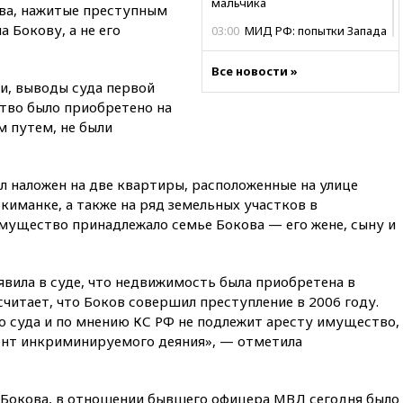
мальчика
ва, нажитые преступным
 Бокову, а не его
03:00
МИД РФ: попытки Запада
рассорить Россию и Казахстан
обречены на провал
Все новости »
и, выводы суда первой
02:00
Ни один водоем Англии
ство было приобретено на
не соответствует нормам
химической безопасности
м путем, не были
01:00
Трамп: США сами
нуждаются в дальнобойных
ыл наложен на две квартиры, расположенные на улице
ракетах и системах Patriot
иманке, а также на ряд земельных участков в
00:01
Трамп заявил о
мущество принадлежало семье Бокова — его жене, сыну и
необходимости пополнения
арсенала США
вчера, 23:28
Слуцкий призвал
вила в суде, что недвижимость была приобретена в
признать «Яблоко»
 считает, что Боков совершил преступление в 2006 году.
нежелательной организацией
 суда и по мнению КС РФ не подлежит аресту имущество,
вчера, 23:15
В Смоленске
ент инкриминируемого деяния», — отметила
ребенок и женщина погибли
при падении деревьев во
время урагана
 Бокова, в отношении бывшего офицера МВД сегодня было