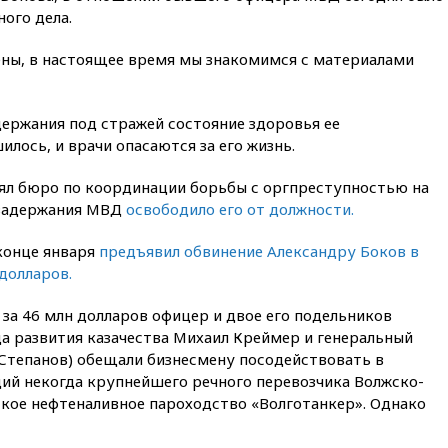
вчера, 22:55
В Москве в
ого дела.
пятницу ожидаются ливни
вчера, 22:35
Винисиус
ны, в настоящее время мы знакомимся с материалами
продлил контракт с «Реалом»
до 2032 года
держания под стражей состояние здоровья ее
вчера, 22:28
Отказаться от
российского гражданства
лось, и врачи опасаются за его жизнь.
станет значительно дороже
лял бюро по координации борьбы с оргпреступностью на
вчера, 22:20
Путин назвал 76-ю
гвардейскую десантно-
 задержания МВД
освободило его от должности.
штурмовую дивизию
легендарной
конце января
предъявил обвинение Александру Боков в
долларов.
вчера, 22:15
Путин заслушал
доклад о ситуации на
добропольском направлении
 за 46 млн долларов офицер и двое его подельников
 развития казачества Михаил Креймер и генеральный
вчера, 21:58
Генпрокуратура
Степанов) обещали бизнесмену посодействовать в
признала нежелательным в
РФ американский Human
ций некогда крупнейшего речного перевозчика Волжско-
Rights Foundation
кое нефтеналивное пароходство «Волготанкер». Однако
вчера, 21:35
«Аэрофлот»
отменяет часть рейсов в Сочи