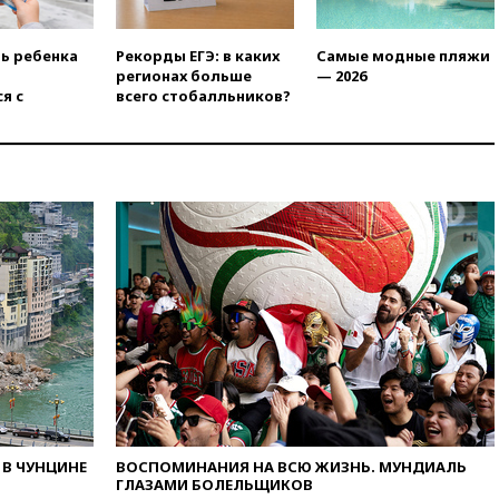
вчера, 18:00
Совет мира
выбрал подрядчика для
ть ребенка
Рекорды ЕГЭ: в каких
Самые модные пляжи
строительства военной базы в
регионах больше
— 2026
Газе
я с
всего стобалльников?
вчера, 17:50
Миронов призвал
снять «Яблоко» с выборов в
Госдуму
вчера, 17:45
Правительство
получит «золотую акцию» в
управлении аэропортом
Шереметьево
вчера, 17:35
Шесть человек
пострадали при ударе ВСУ по
автобусу в Запорожской
области
вчера, 17:25
В аэропортах
Сочи и Геленджика сняты
ограничения
вчера, 17:17
Власти РФ
В ЧУНЦИНЕ
ВОСПОМИНАНИЯ НА ВСЮ ЖИЗНЬ. МУНДИАЛЬ
помогут пострадавшему от
ГЛАЗАМИ БОЛЕЛЬЩИКОВ
атак на склады Wildberries