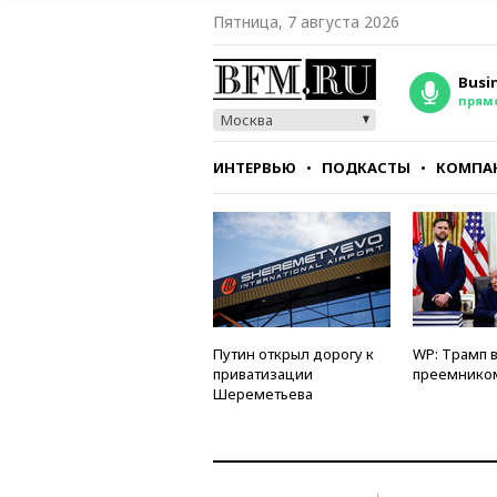
Пятница, 7 августа 2026
Busi
прям
Москва
ИНТЕРВЬЮ
ПОДКАСТЫ
КОМПА
СТИЛЬ
ТЕСТЫ
Путин открыл дорогу к
WP: Трамп 
приватизации
преемнико
Шереметьева