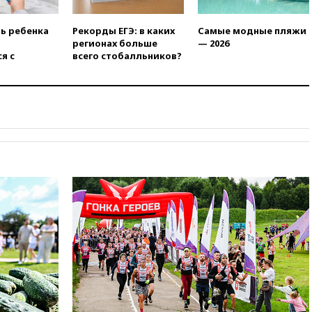
призвала оптимизировать
олимпиады для поступления в
вузы
ть ребенка
Рекорды ЕГЭ: в каких
Самые модные пляжи
регионах больше
— 2026
вчера, 20:15
Минтранс
я с
всего стобалльников?
предложил оплачивать
защиту дорог от БПЛА из
средств на ремонт
вчера, 20:00
Зеленский 8
августа посетит Сербию с
официальным визитом
вчера, 19:58
В Госдуму будет
внесен законопроект об
отмене ЕГЭ
вчера, 19:50
Аэропорты Сочи и
Ярославля приостановили
работу
вчера, 19:35
WP: Трамп
призвал доноров-
республиканцев поддержать
Вэнса на выборах 2028 года
вчера, 19:20
Число ломбардов