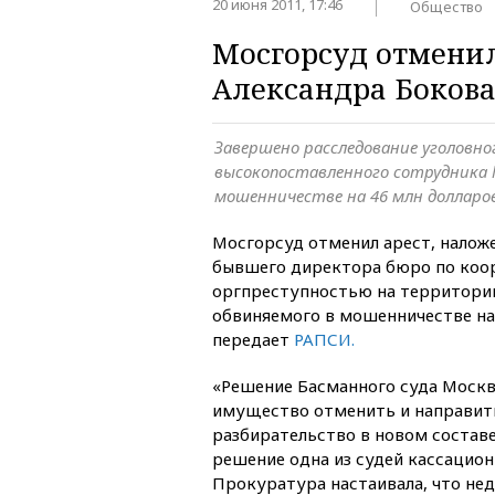
20 июня 2011, 17:46
Общество
Мосгорсуд отменил
Александра Боков
Завершено расследование уголовно
высокопоставленного сотрудника 
мошенничестве на 46 млн долларо
Мосгорсуд отменил арест, нало
бывшего директора бюро по коо
оргпреступностью на территории
обвиняемого в мошенничестве на
передает
РАПСИ.
«Решение Басманного суда Москв
имущество отменить и направить
разбирательство в новом составе
решение одна из судей кассацион
Прокуратура настаивала, что не