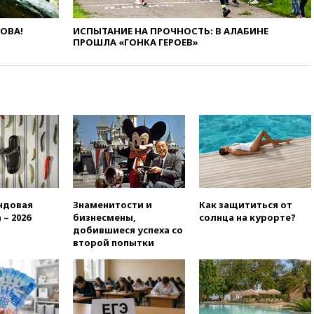
в РФ превысило максимум
2022 года
ЛОВА!
ИСПЫТАНИЕ НА ПРОЧНОСТЬ: В АЛАБИНЕ
ПРОШЛА «ГОНКА ГЕРОЕВ»
вчера, 19:15
Жуковский и
аэропорт Геленджика
возобновили работу
вчера, 19:00
Путин уточнил
порядок присвоения воинских
званий добровольцам
вчера, 18:50
Euractiv: восток
Финляндии приходит в упадок
без российских туристов
вчера, 18:35
В Жуковском и
аэропорту Геленджика
ндовая
Знаменитости и
Как защититься от
введены ограничения
 – 2026
бизнесмены,
солнца на курорте?
добившиеся успеха со
вчера, 18:21
Зюганов
второй попытки
присоединился к критике
«Яблока»
вчера, 18:15
Четыре человека
пострадали при атаках ВСУ на
Белгородскую область