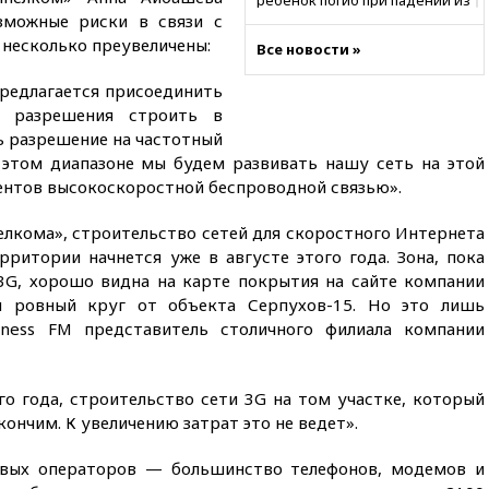
ребенок погиб при падении из
озможные риски в связи с
окна 10-го этажа
 несколько преувеличены:
Все новости »
17:17
Bloomberg:
киберкомандование США
редлагается присоединить
расследует серию
самоубийств своих служащих
т разрешения строить в
ть разрешение на частотный
17:00
Сняты ограничения на
 этом диапазоне мы будем развивать нашу сеть на этой
полеты в аэропорту
ентов высокоскоростной беспроводной связью».
Геленджика
16:50
В Братиславе загорелся
лкома», строительство сетей для скоростного Интернета
крупнейший НПЗ Slovnaft
ритории начнется уже в августе этого года. Зона, пока
16:45
«Яблоко» подаст иск к
 3G, хорошо видна на карте покрытия на сайте компании
депутату Госдумы Алексею
и ровный круг от объекта Серпухов-15. Но это лишь
Журавлеву
siness FM представитель столичного филиала компании
16:35
Мельникова и еще
шесть гимнастов сборной
России не получили визы на
о года, строительство сети 3G на том участке, который
ЧЕ
ончим. К увеличению затрат это не ведет».
16:16
Движение по
Крымскому мосту
овых операторов — большинство телефонов, модемов и
перекрывали второй раз за