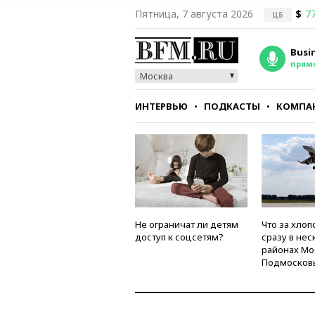
Пятница, 7 августа 2026
$
77
ЦБ
Busi
прям
Москва
ИНТЕРВЬЮ
ПОДКАСТЫ
КОМПА
СТИЛЬ
ТЕСТЫ
Не ограничат ли детям
Что за хлоп
доступ к соцсетям?
сразу в нес
районах Мо
Подмосков