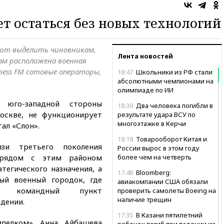
т остаться без новых технологий
ют выделить чиновникам,
Лента новостей
ам расположена военная
iness FM сотовые операторы,
18:47
Школьники из РФ стали
абсолютными чемпионами на
олимпиаде по ИИ
юго-западной стороны
18:39
Два человека погибли в
оскве, не функционирует
результате удара ВСУ по
многоэтажке в Керчи
ал «Слон».
18:18
Товарооборот Китая и
зи третьего поколения
России вырос в этом году
 рядом с этим районом
более чем на четверть
тегического назначения, а
17:48
Bloomberg:
ый военный городок, где
авиакомпании США обязали
ный командный пункт
проверить самолеты Boeing на
наличие трещин
дении.
17:35
В Казани пятилетний
мпелком» Анна Айбашева