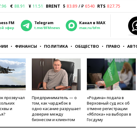
.96
€
88.91
¥
11.51
BRENT
$
83.89
/ ₽
6540
RTS
827.75
ness FM
Telegram
Канал в MAX
ой эфир
t.me/BFMnews
max.ru/bfm
НИИ
ФИНАНСЫ
ПОЛИТИКА
ОБЩЕСТВО
ПРАВО
АВТ
ок прозвучал
Предприниматель — о
«Родина» подала в
кольких
том, как чарджбэк в
Верховный суд иск об
сквы и
одно касание разрушает
отмене регистрации
ья?
доверие между
«Яблока» на выборах в
бизнесом и клиентом
Госдуму