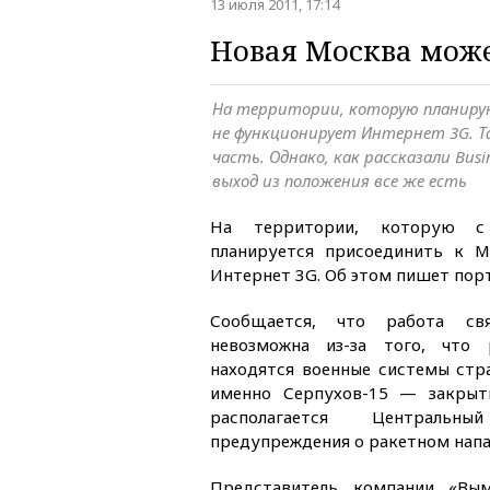
13 июля 2011, 17:14
Новая Москва може
На территории, которую планиру
не функционирует Интернет 3G. Т
часть. Однако, как рассказали Bus
выход из положения все же есть
На территории, которую с 
планируется присоединить к М
Интернет 3G. Об этом пишет порт
Сообщается, что работа свя
невозможна из-за того, что
находятся военные системы стра
именно Серпухов-15 — закрыт
располагается Централь
предупреждения о ракетном напа
Представитель компании «Вы