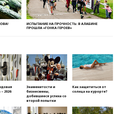
13:16
«Родина» просит
Верховный суд снять «Яблоко»
с выборов
13:11
Путин обсудил с
президентом ОАЭ ситуацию в
ЛОВА!
ИСПЫТАНИЕ НА ПРОЧНОСТЬ: В АЛАБИНЕ
Персидском заливе и на
ПРОШЛА «ГОНКА ГЕРОЕВ»
Украине
13:09
Суд обязал москвичку
выселить из квартиры
крокодила, лису и других
животных
12:51
Россия планирует
запустить групповые
безвизовые турпоездки для
Вьетнама
12:36
Экспорт растворимого
ндовая
Знаменитости и
Как защититься от
кофе из России достиг
 – 2026
бизнесмены,
солнца на курорте?
рекордных показателей
добившиеся успеха со
12:30
Российские войска
второй попытки
взяли под контроль село
Анискино в Харьковской
области