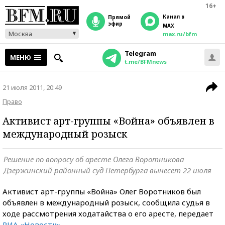
16+
Канал в
прямой
эфир
MAX
Москва
max.ru/bfm
Telegram
МЕНЮ
t.me/BFMnews
21 июля 2011, 20:49
Право
Активист арт-группы «Война» объявлен в
международный розыск
Решение по вопросу об аресте Олега Воротникова
Дзержинский районный суд Петербурга вынесет 22 июля
Активист арт-группы «Война» Олег Воротников был
объявлен в международный розыск, сообщила судья в
ходе рассмотрения ходатайства о его аресте, передает
РИА «Новости»
.