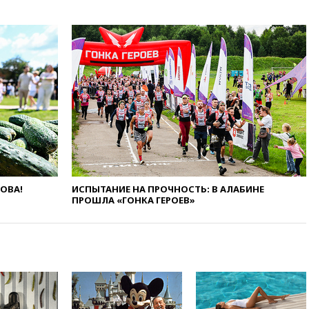
программу по открытию
партнерских хабов
13:53
Сенаторы Аргентины
одобрили скандальный
законопроект о частной
собственности
13:36
ABC News: запасы
вооружений США достигли
крайне низкого уровня
13:16
«Родина» просит
Верховный суд снять «Яблоко»
с выборов
ЛОВА!
ИСПЫТАНИЕ НА ПРОЧНОСТЬ: В АЛАБИНЕ
13:11
Путин обсудил с
ПРОШЛА «ГОНКА ГЕРОЕВ»
президентом ОАЭ ситуацию в
Персидском заливе и на
Украине
13:09
Суд обязал москвичку
выселить из квартиры
крокодила, лису и других
животных