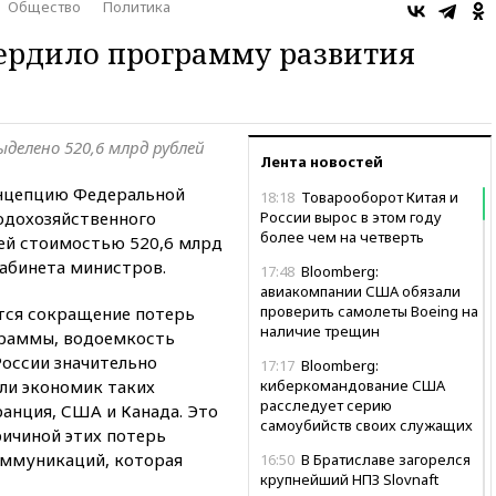
Общество
Политика
ердило программу развития
ыделено 520,6 млрд рублей
Лента новостей
нцепцию Федеральной
18:18
Товарооборот Китая и
одохозяйственного
России вырос в этом году
более чем на четверть
ей стоимостью 520,6 млрд
кабинета министров.
17:48
Bloomberg:
авиакомпании США обязали
проверить самолеты Boeing на
тся сокращение потерь
наличие трещин
граммы, водоемкость
России значительно
17:17
Bloomberg:
ли экономик таких
киберкомандование США
расследует серию
ранция, США и Канада. Это
самоубийств своих служащих
ичиной этих потерь
оммуникаций, которая
16:50
В Братиславе загорелся
крупнейший НПЗ Slovnaft