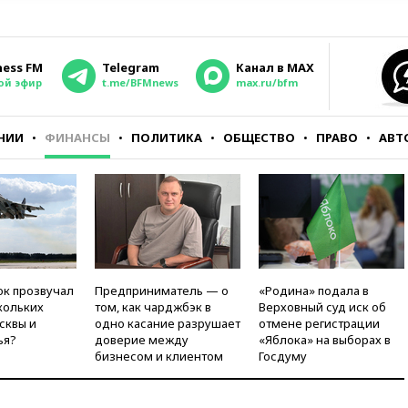
ness FM
Telegram
Канал в MAX
ой эфир
t.me/BFMnews
max.ru/bfm
НИИ
ФИНАНСЫ
ПОЛИТИКА
ОБЩЕСТВО
ПРАВО
АВТ
ок прозвучал
Предприниматель — о
«Родина» подала в
кольких
том, как чарджбэк в
Верховный суд иск об
сквы и
одно касание разрушает
отмене регистрации
ья?
доверие между
«Яблока» на выборах в
бизнесом и клиентом
Госдуму