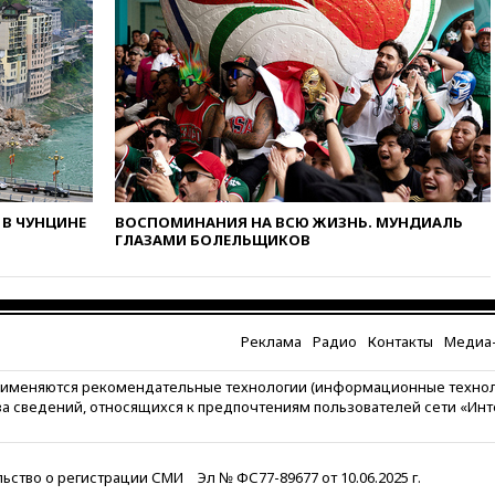
11:41
ТПП предлагает
изменить процедуру
банкротства для
пострадавших от атак БПЛА
продавцов
11:38
Шадаев исключил
запуск мессенджера на
«Госуслугах»
11:22
При стрельбе в школе в
Таиланде погибли пять
В ЧУНЦИНЕ
ВОСПОМИНАНИЯ НА ВСЮ ЖИЗНЬ. МУНДИАЛЬ
ГЛАЗАМИ БОЛЕЛЬЩИКОВ
человек
11:19
Россия рассчитывает
заключить безвизовые
соглашения с Индонезией и
Малайзией
Реклама
Радио
Контакты
Медиа-
11:04
«Ведомости»: на партию
рименяются рекомендательные технологии (информационные техно
«Яблоко» ополчились
за сведений, относящихся к предпочтениям пользователей сети «Ин
конкуренты
10:59
Торговые центры и кафе
в России могут обязать
ьство о регистрации СМИ
Эл № ФС77-89677 от 10.06.2025 г.
раздавать питьевую воду