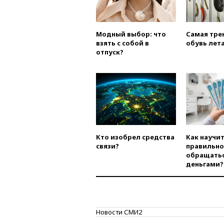
Модный выбор: что
Самая тре
взять с собой в
обувь лета
отпуск?
Кто изобрел средства
Как научи
связи?
правильно
обращатьс
деньгами?
Новости СМИ2