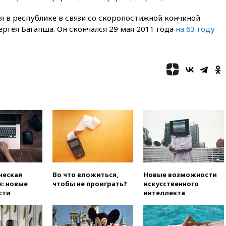
предпочел бы соглашение с
Ираном
 в республике в связи со скоропостижной кончиной
02:06
Лантратова: судьба
ергея Багапша. Он скончался 29 мая 2011 года
на 63 году
сотни жителей Курской
области все еще неизвестна
01:10
МИД РФ: ЕС пытается
сохранить мобилизационный
ресурс для Украины
00:05
Девочка с «маской
Бэтмена» показала лицо
после последней операции
вчера, 23:35
Российского
историка Артема Кирпиченка
арестовали в Израиле
вчера, 23:23
«Спартак»
разгромил «Оренбург» в
ческая
Во что вложиться,
Новые возможности
Кубке России
: новые
чтобы не проиграть?
искусственного
сти
интеллекта
вчера, 23:00
Пост Дмитриева в
X о миграционном кризисе в
Сеуте набрал миллион
просмотров