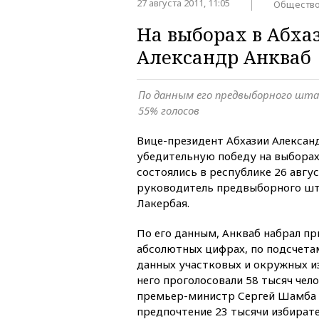
27 августа 2011, 11:05
Обществ
На выборах в Абха
Александр Анкваб
По данным его предвыборного шта
55% голосов
Вице-президент Абхазии Алексан
убедительную победу на выборах
состоялись в республике 26 авгус
руководитель предвыборного шт
Лакербая.
По его данным, Анкваб набрал пр
абсолютных цифрах, по подсчета
данных участковых и окружных и
него проголосовали 58 тысяч чел
премьер-министр Сергей Шамба 
предпочтение 23 тысячи избирате