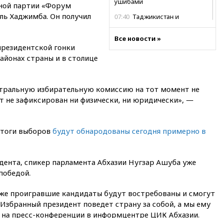
ушибами
нной партии «Форум
ль Хаджимба. Он получил
07:40
Таджикистан и
SpaceX/Starlink расширяют
сотрудничество в сфере
Все новости »
технологий
президентской гонки
районах страны и в столице
07:00
Силы ПВО сбили шесть
БПЛА ВСУ, летевших на
Москву
нтральную избирательную комиссию на тот момент не
06:25
Золото подорожало до
т не зафиксирован ни физически, ни юридически», —
$4350 за тройскую унцию
06:01
МИД РФ: Казахстан
понимает сущность киевского
итоги выборов
будут обнародованы сегодня примерно в
режима
05:10
Дом детства Нила
Армстронга впервые за 38 лет
ента, спикер парламента Абхазии Нугзар Ашуба уже
выставили на продажу
победой.
04:00
Мирошник: России стоит
быть готовой к продолжению
аже проигравшие кандидаты будут востребованы и смогут
украинского конфликта
. Избранный президент поведет страну за собой, а мы ему
03:16
Трамп заявил, что
р на пресс-конференции в информцентре ЦИК Абхазии.