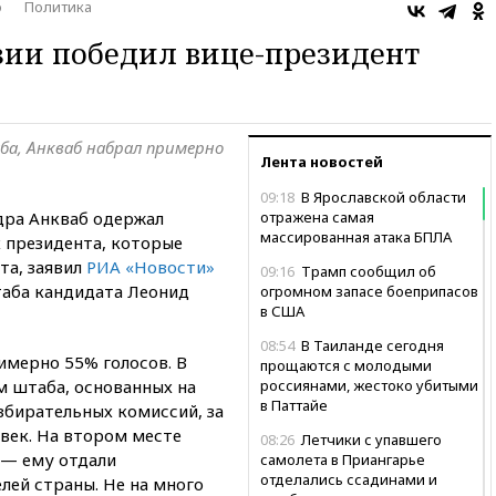
о
Политика
зии победил вице-президент
ба, Анкваб набрал примерно
Лента новостей
09:18
В Ярославской области
дра Анкваб одержал
отражена самая
массированная атака БПЛА
 президента, которые
та, заявил
РИА «Новости»
09:16
Трамп сообщил об
аба кандидата Леонид
огромном запасе боеприпасов
в США
08:54
В Таиланде сегодня
имерно 55% голосов. В
прощаются с молодыми
м штаба, основанных на
россиянами, жестоко убитыми
в Паттайе
збирательных комиссий, за
овек. На втором месте
08:26
Летчики с упавшего
— ему отдали
самолета в Приангарье
отделались ссадинами и
лей страны. Не на много