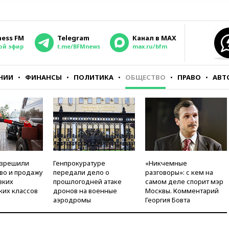
ness FM
Telegram
Канал в MAX
ой эфир
t.me/BFMnews
max.ru/bfm
НИИ
ФИНАНСЫ
ПОЛИТИКА
ОБЩЕСТВО
ПРАВО
АВТ
азрешили
Генпрокуратуре
«Никчемные
во и продажу
передали дело о
разговоры»: с кем на
зких
прошлогодней атаке
самом деле спорит мэр
ких классов
дронов на военные
Москвы. Комментарий
аэродромы
Георгия Бовта