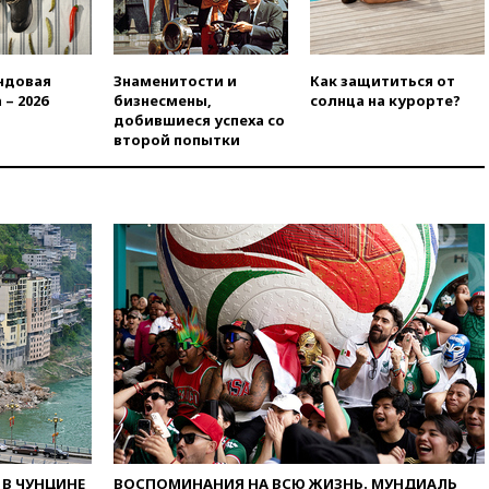
угрожает
вчера, 20:08
По всей Грузии
снова отключилось
ндовая
Знаменитости и
Как защититься от
электричество
 – 2026
бизнесмены,
солнца на курорте?
вчера, 20:00
Зеленский связал
добившиеся успеха со
дефицит ракет с попыткой
второй попытки
Запада принудить Киев к
уступкам
вчера, 19:45
Памфилова: ЦИК
примет беспрецедентные
меры безопасности во время
выборов
вчера, 19:35
Памфилова
сообщила об омоложении
партийных списков на выборах
в Госдуму
вчера, 19:25
Путин
прокомментировал первый
номер «Единой России» в
бюллетене
В ЧУНЦИНЕ
ВОСПОМИНАНИЯ НА ВСЮ ЖИЗНЬ. МУНДИАЛЬ