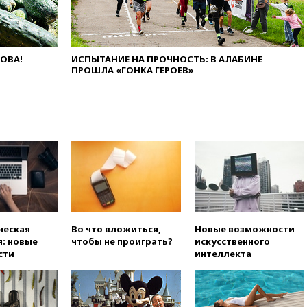
развития театрального
искусства до 2035 года
вчера, 21:21
Правительство
РФ разрешило продажу
ЛОВА!
ИСПЫТАНИЕ НА ПРОЧНОСТЬ: В АЛАБИНЕ
бензина старых
ПРОШЛА «ГОНКА ГЕРОЕВ»
экологических классов
вчера, 21:15
Путин обсудил с
Машковым 150-летие Союза
театральных деятелей
вчера, 20:47
Newsweek:
«взрывная» диарея охватила
47 из 50 штатов США
вчера, 20:35
ПВО за 12 часов
сбила 200 украинских
беспилотников
ческая
Во что вложиться,
Новые возможности
вчера, 20:20
Третий комплект
: новые
чтобы не проиграть?
искусственного
золотых медалей выиграли на
сти
интеллекта
ЧЕ российские синхронистки
вчера, 20:15
ТАСС: жизни
главы «Уралдронзавода»
после взрыва ничего не