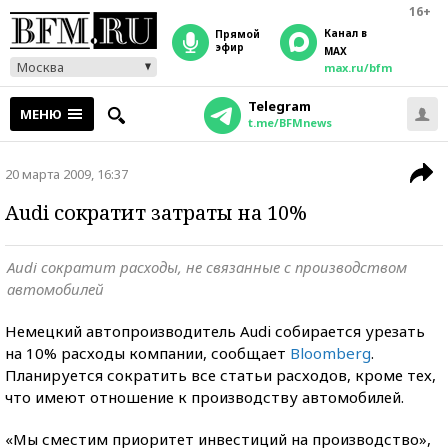
16+
Канал в
прямой
эфир
MAX
Москва
max.ru/bfm
Telegram
МЕНЮ
t.me/BFMnews
20 марта 2009, 16:37
Audi сократит затраты на 10%
Audi сократит расходы, не связанные с производством
автомобилей
Немецкий автопроизводитель Audi собирается урезать
на 10% расходы компании, сообщает
Bloomberg
.
Планируется сократить все статьи расходов, кроме тех,
что имеют отношение к производству автомобилей.
«Мы сместим приоритет инвестиций на производство»,