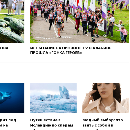
08:42
Силы ПВО сбили почти
400 БПЛА над российскими
регионами
08:16
Лукашенко призвал
белорусов покупать избы в
селах
07:30
Нигерия стала
крупнейшим поставщиком
ЛОВА!
ИСПЫТАНИЕ НА ПРОЧНОСТЬ: В АЛАБИНЕ
авиатоплива в Европу
ПРОШЛА «ГОНКА ГЕРОЕВ»
06:30
США и Колумбия
обсуждают координацию
усилий против наркотрафика
05:30
ВМС Испании усилили
присутствие в Сеуте на фоне
миграционного кризиса
03:30
В Минстрое сравнили
качество жилья в Нью-Йорке и
России
02:30
Трамп попросил
одит под
Путешествие в
Модный выбор: что
отпустить его с круглого стола
м на
Исландию по следам
взять с собой в
в Госдепе, чтобы «вести