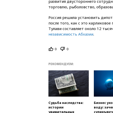
развития двустороннего сотрудн
торговлю, рыболовство, образова
Россия решила установить дипот
после того, как с это карликовое
Тулави составляет около 12 тыся
независимость Абхазии
.
0
0
РЕКОМЕНДУЕМ:
Судьба наследства:
Бизнес ух
истории
воду: заче
удивительных
суперъяхт