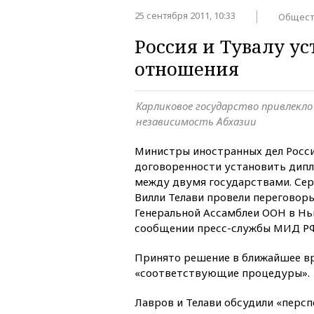
25 сентября 2011, 10:33
Общест
Россия и Тувалу у
отношения
Карликовое государство привлекло
независимость Абхазии
Министры иностранных дел Росси
договоренности установить дип
между двумя государствами. Серг
Вилли Телави провели переговоры
Генеральной Ассамблеи ООН в Нь
сообщении пресс-службы МИД Р
Принято решение в ближайшее в
«соответствующие процедуры».
Лавров и Телави обсудили «перс