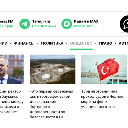
ness FM
Telegram
Канал в MAX
ой эфир
t.me/BFMnews
max.ru/bfm
НИИ
ФИНАНСЫ
ПОЛИТИКА
ОБЩЕСТВО
ПРАВО
АВТ
дин, ректор
«Это первый серьезный
Турция ограничила
 Баумана:
шаг к географической
проход судов в Черное
зницы между
деэскалации» —
море на фоне
ьниками и
Кортунов о
участившихся атак
иками нет
договоренности по
безопасности КТК