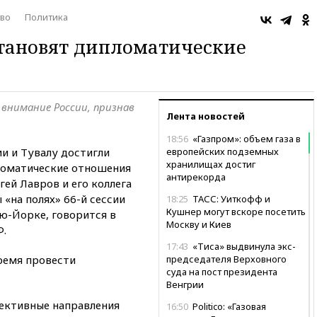
во
Политика
становят дипломатические
 внимание России, признав
Лента новостей
18:56
«Газпром»: объем газа в
и и Тувалу достигли
европейских подземных
хранилищах достиг
ломатические отношения
антирекорда
ей Лавров и его коллега
 «на полях» 66-й сессии
18:25
ТАСС: Уиткофф и
Кушнер могут вскоре посетить
ю-Йорке, говорится в
Москву и Киев
Ф.
17:43
«Тиса» выдвинула экс-
ремя провести
председателя Верховного
суда на пост президента
Венгрии
пективные направления
16:50
Politico: «Газовая