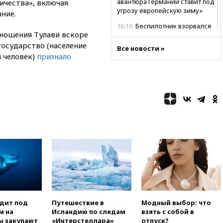
авантюра Германии ставит под
ичества», включая
угрозу европейскую зиму»
ние.
16:16
Беспилотник взорвался
ношения Тулави вскоре
вблизи газопровода в
Болгарии
 государство (население
Все новости »
ч человек)
признало
15:25
При атаке БПЛА в
Белгородской области погиб
мирный житель
14:54
В Аргентине умер отец
футболиста Лионеля Месси
14:43
Турция ограничила
судоходство в Черном море
14:20
Генпрокурором США
стал Тодд Бланш
13:37
Пляжи Геленджика
закрыты из-за опасности БПЛА
13:03
Испания ввела
погранконтроль для
одит под
Путешествие в
Модный выбор: что
итальянских туристов
м на
Исландию по следам
взять с собой в
ы закупают
«Интерстеллара»
отпуск?