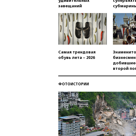
удивительных
суперъяхт
завещаний
субмарин
Самая трендовая
Знаменито
обувь лета – 2026
бизнесмен
добившиес
второй по
ФОТОИСТОРИИ