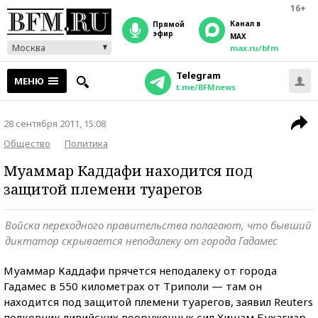
16+
Канал в
прямой
эфир
MAX
Москва
max.ru/bfm
Telegram
МЕНЮ
t.me/BFMnews
28 сентября 2011, 15:08
Общество
Политика
Муаммар Каддафи находится под
защитой племени туарегов
Войска переходного правительства полагают, что бывший
диктатор скрывается неподалеку от города Гадамес
Муаммар Каддафи прячется неподалеку от города
Гадамес в 550 километрах от Триполи — там он
находится под защитой племени туарегов, заявил Reuters
полковник ливийских вооруженных сил Хишам Бухагиар.