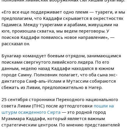
«Его все еще поддерживает одно племя — туареги, и мы
предполагаем, что Каддафи скрывается в окрестностях
Гадамеса. Между туарегами и арабами, живущими на
юге, произошла схватка, мы ведем переговоры. У
поисков Каддафи появилось новое направление», —
рассказал он.
Бухагиар командует боевым отрядом, занимающимся
поисками свергнутого ливийского лидера. По его
данным, неделю назад Каддафи находился в южном
городе Самну. Полковник полагает, что оба сына экс-
диктатора Саиф-аль-Ислам и Мутассим собираются
сбежать из Ливии, предположительно в Нигер.
25 сентября сторонники Переходного национального
совета Ливии (ПНС) после артподготовки
пошли на
штурм осажденного Сирта
— это родной город
Муаммара Каддафи, который является важным
стратегическим центром. По мнению представителей